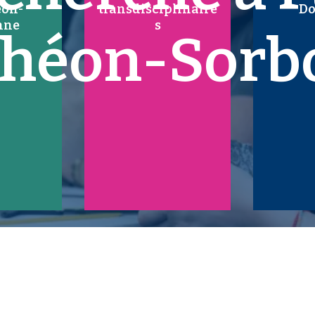
éon-
transdisciplinaire
Do
nne
s
théon-Sorb