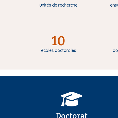
unités de recherche
ens
10
écoles doctorales
do
Doctorat