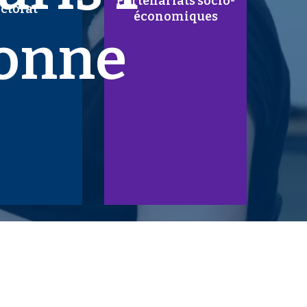
Partenariats socio-
ctorat
économiques
onne