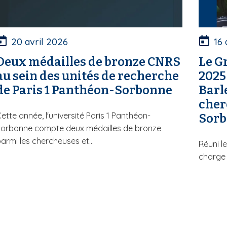
20 avril 2026
16
Deux médailles de bronze CNRS
Le G
au sein des unités de recherche
2025
de Paris 1 Panthéon-Sorbonne
Barl
cher
ette année, l'université Paris 1 Panthéon-
Sor
Sorbonne compte deux médailles de bronze
armi les chercheuses et...
Réuni le
charge d