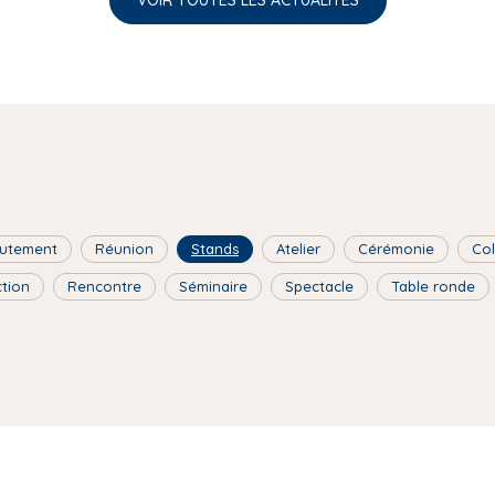
VOIR TOUTES LES ACTUALITÉS
utement
Réunion
Stands
Atelier
Cérémonie
Co
ction
Rencontre
Séminaire
Spectacle
Table ronde