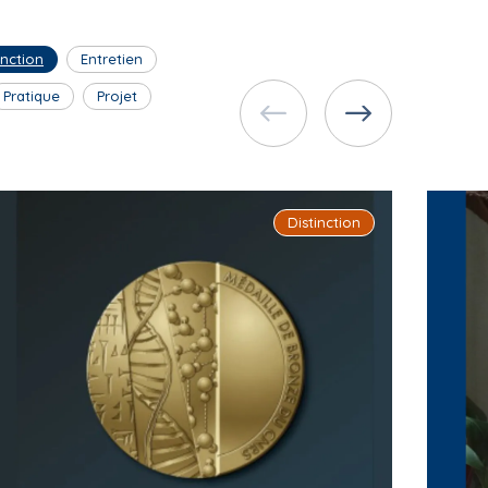
inction
Entretien
Pratique
Projet
Distinction