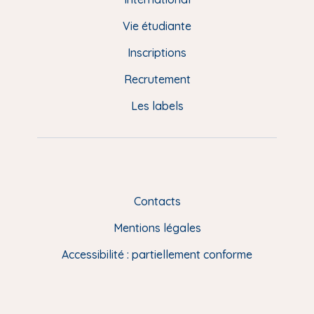
e
d
Vie étudiante
d
Inscriptions
e
Recrutement
p
Les labels
a
g
e
F
Contacts
R
Mentions légales
Accessibilité : partiellement conforme