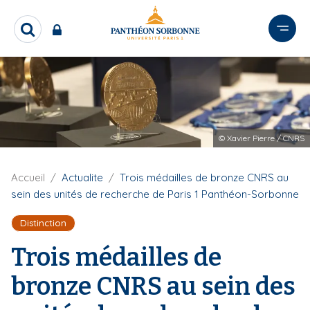
A
l
R
l
e
e
c
r
h
e
a
r
u
c
c
h
© Xavier Pierre / CNRS
o
e
n
r
t
F
Accueil
Actualite
Trois médailles de bronze CNRS au
i
e
sein des unités de recherche de Paris 1 Panthéon-Sorbonne
l
n
d
Distinction
u
'
p
A
Trois médailles de
r
r
i
i
bronze CNRS au sein des
a
n
n
c
e