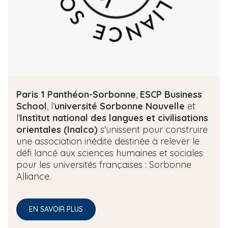
i
p
a
l
T
Paris 1 Panthéon-Sorbonne
,
ESCP Business
e
School
, l’
université Sorbonne Nouvelle
et
x
l'
Institut national des langues et civilisations
t
orientales (Inalco)
s'unissent pour construire
e
une association inédite destinée à relever le
défi lancé aux sciences humaines et sociales
pour les universités françaises : Sorbonne
Alliance.
EN SAVOIR PLUS