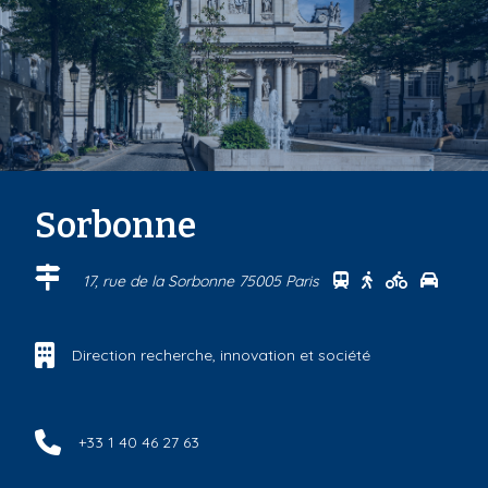
Sorbonne
Se rendre au cen
Se rendre au 
Se rendre
Se ren
17, rue de la Sorbonne 75005 Paris
Direction recherche, innovation et société
+33 1 40 46 27 63