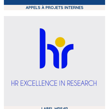
APPELS À PROJETS INTERNES
m
e
d
i
a
LABEL HRS4R