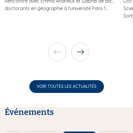
Rencontre avec Emma Andrieux et Gabriel de Blic,
Doct
doctorants en géographie à l’université Paris 1...
Scie
Sorb
VOIR TOUTES LES ACTUALITÉS
Événements