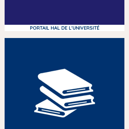
PORTAIL HAL DE L'UNIVERSITÉ
m
e
d
i
a