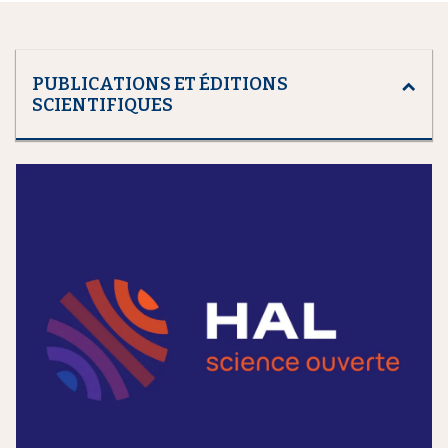
PUBLICATIONS ET ÉDITIONS
SCIENTIFIQUES
m
e
d
i
a