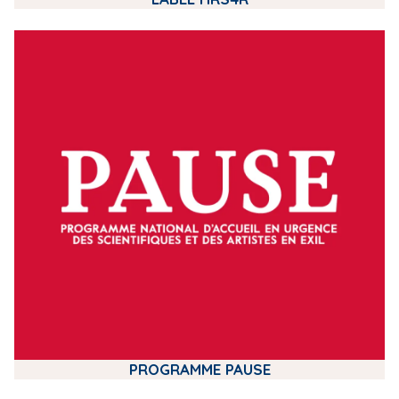
m
e
d
i
a
PROGRAMME PAUSE