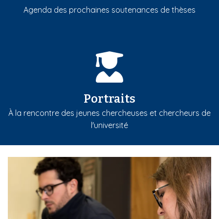
Agenda des prochaines soutenances de thèses
Portraits
À la rencontre des jeunes chercheuses et chercheurs de
l'université
m
e
d
i
a