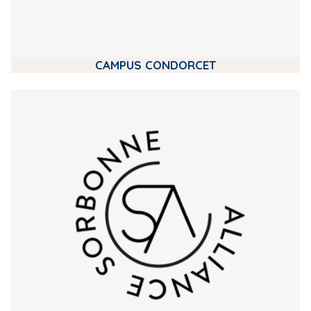
CAMPUS CONDORCET
m
e
d
i
a