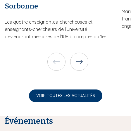
Sorbonne
Mari
fran
Les quatre enseignantes-chercheuses et
enga
enseignants-chercheurs de l’université
deviendront membres de l’IUF à compter du 1er...
VOIR TOUTES LES ACTUALITÉS
Événements