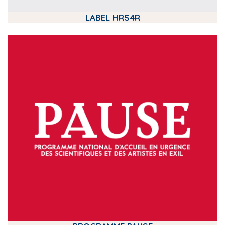
LABEL HRS4R
m
e
d
i
a