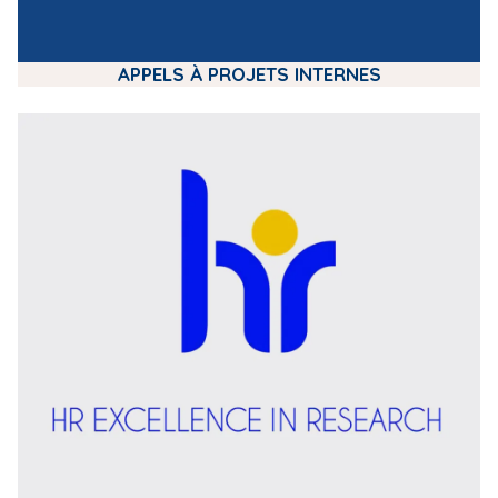
APPELS À PROJETS INTERNES
m
e
d
i
a