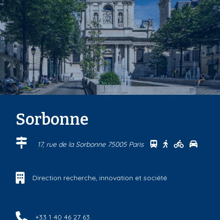
Sorbonne
Se rendre au cen
Se rendre au 
Se rendre
Se ren
17, rue de la Sorbonne 75005 Paris
Direction recherche, innovation et société
+33 1 40 46 27 63