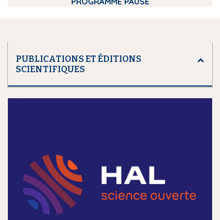
PROGRAMME PAUSE
PUBLICATIONS ET ÉDITIONS
SCIENTIFIQUES
m
e
d
i
a