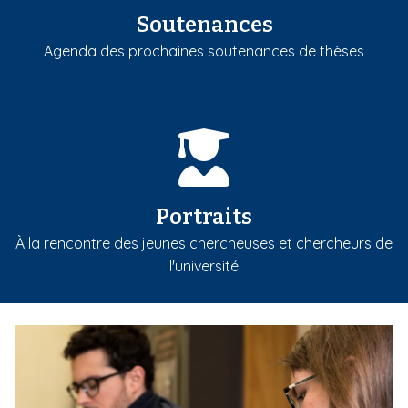
Soutenances
Agenda des prochaines soutenances de thèses
Portraits
À la rencontre des jeunes chercheuses et chercheurs de
l'université
m
e
d
i