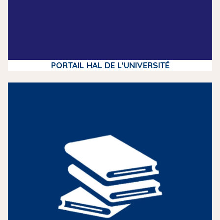
PORTAIL HAL DE L'UNIVERSITÉ
m
e
d
i
a