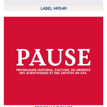
LABEL HRS4R
m
e
d
i
a