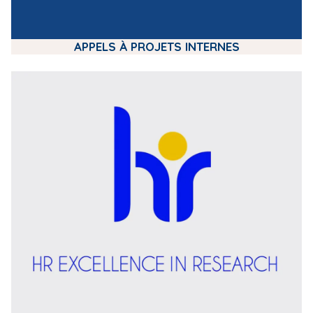
APPELS À PROJETS INTERNES
m
e
d
i
a