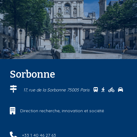
Sorbonne
Se rendre au cen
Se rendre au 
Se rendre
Se ren
17, rue de la Sorbonne 75005 Paris
Direction recherche, innovation et société
+33 1 40 46 27 63