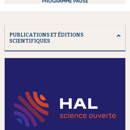
PROGRAMME PAUSE
PUBLICATIONS ET ÉDITIONS
SCIENTIFIQUES
m
e
d
i
a