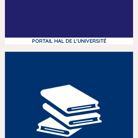
PORTAIL HAL DE L'UNIVERSITÉ
m
e
d
i
a