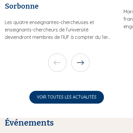
Sorbonne
Mari
fran
Les quatre enseignantes-chercheuses et
enga
enseignants-chercheurs de l’université
deviendront membres de l’IUF à compter du 1er...
VOIR TOUTES LES ACTUALITÉS
Événements