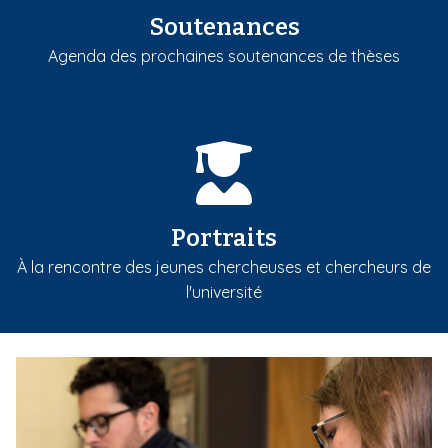
Soutenances
Agenda des prochaines soutenances de thèses
Portraits
À la rencontre des jeunes chercheuses et chercheurs de
l'université
m
e
d
i