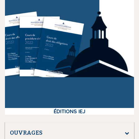
e
d
i
a
ÉDITIONS IEJ
OUVRAGES