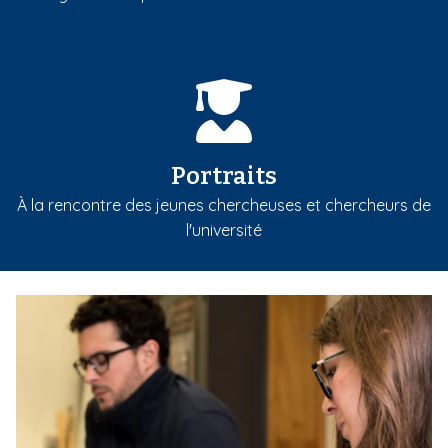
Portraits
À la rencontre des jeunes chercheuses et chercheurs de
l'université
m
e
d
i
a