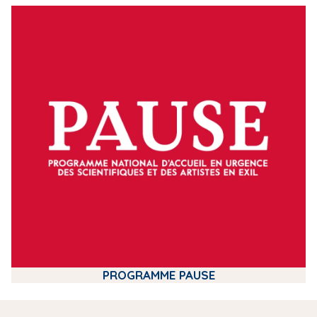
m
e
d
i
a
PROGRAMME PAUSE