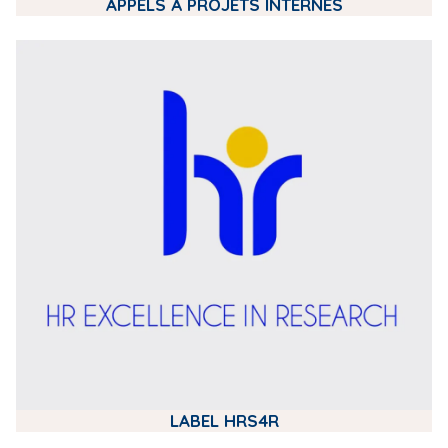
APPELS À PROJETS INTERNES
m
e
d
i
a
LABEL HRS4R