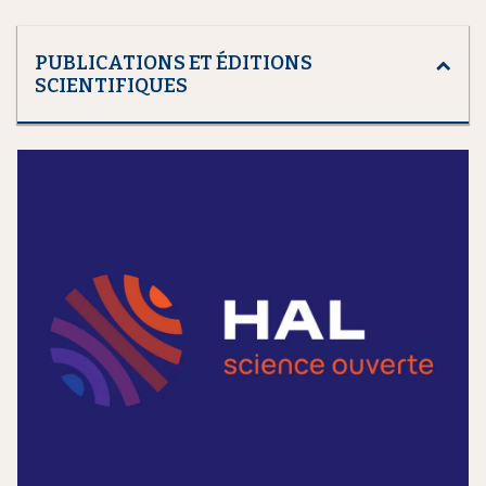
PUBLICATIONS ET ÉDITIONS
SCIENTIFIQUES
m
e
d
i
a