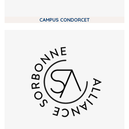
CAMPUS CONDORCET
m
e
d
i
a