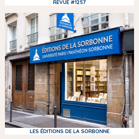
REVUE #1257
m
e
d
i
a
LES ÉDITIONS DE LA SORBONNE