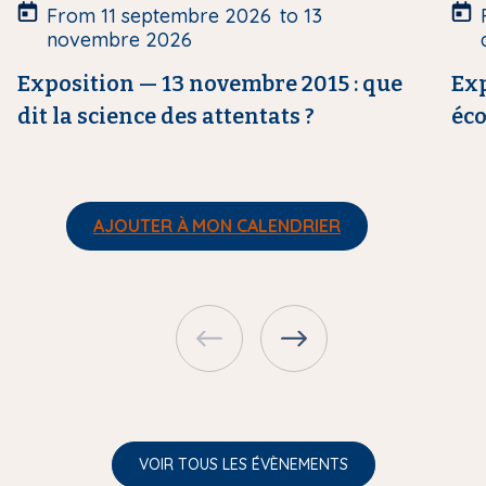
u
u
From
11 septembre 2026
to
13
r
r
novembre 2026
e
e
Exposition — 13 novembre 2015 : que
Exp
dit la science des attentats ?
éc
AJOUTER À MON CALENDRIER
VOIR TOUS LES ÉVÈNEMENTS