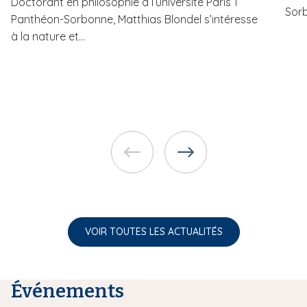
Doctorant en philosophie à l’université Paris 1
Sorb
Panthéon-Sorbonne, Matthias Blondel s’intéresse
à la nature et...
VOIR TOUTES LES ACTUALITÉS
Événements