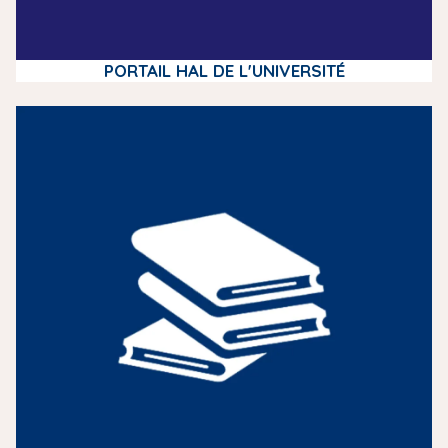
PORTAIL HAL DE L'UNIVERSITÉ
m
e
d
i
a