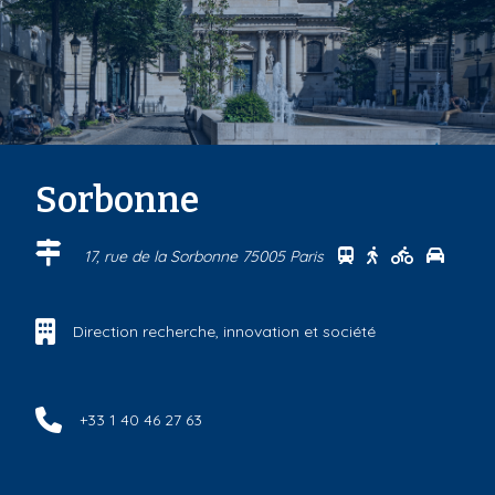
Sorbonne
Se rendre au cen
Se rendre au 
Se rendre
Se ren
17, rue de la Sorbonne 75005 Paris
Direction recherche, innovation et société
+33 1 40 46 27 63