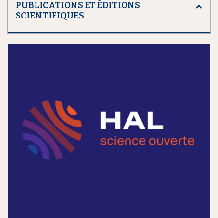
PUBLICATIONS ET ÉDITIONS
SCIENTIFIQUES
m
e
d
i
a