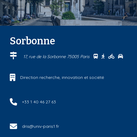
Sorbonne
Se rendre au cen
Se rendre au 
Se rendre
Se ren
17, rue de la Sorbonne 75005 Paris
Direction recherche, innovation et société
+33 1 40 46 27 63
dris@univ-paris1.fr