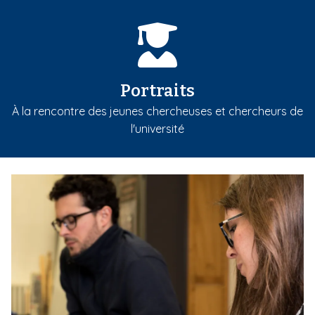
Portraits
À la rencontre des jeunes chercheuses et chercheurs de
l'université
m
e
d
i
a