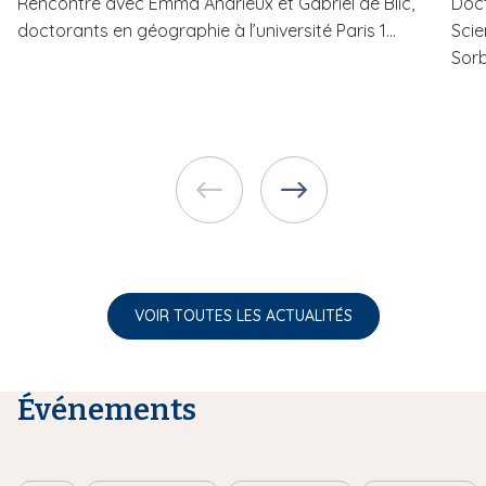
Rencontre avec Emma Andrieux et Gabriel de Blic,
Doct
doctorants en géographie à l’université Paris 1...
Scie
Sorb
VOIR TOUTES LES ACTUALITÉS
Événements