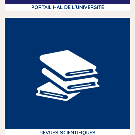
PORTAIL HAL DE L'UNIVERSITÉ
m
e
d
i
a
REVUES SCIENTIFIQUES