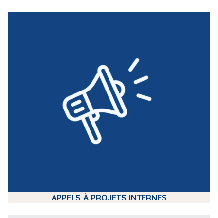
m
e
d
i
a
APPELS À PROJETS INTERNES