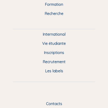
n
o
y
e
I
r
Formation
k
n
a
u
Recherche
m
P
i
e
International
d
Vie étudiante
d
Inscriptions
e
Recrutement
p
Les labels
a
g
e
F
Contacts
R