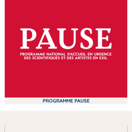
d
i
a
PROGRAMME PAUSE