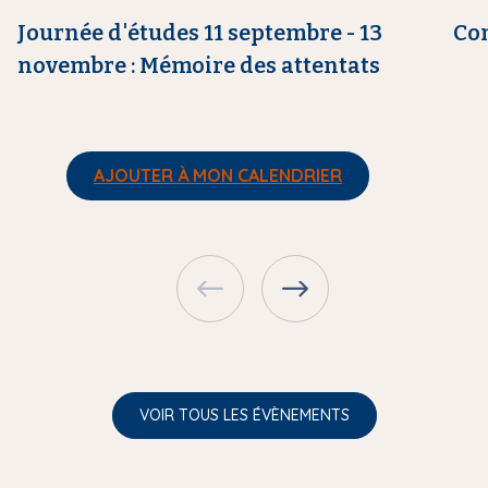
e
e
Journée d'études 11 septembre - 13
Co
novembre : Mémoire des attentats
AJOUTER À MON CALENDRIER
VOIR TOUS LES ÉVÈNEMENTS