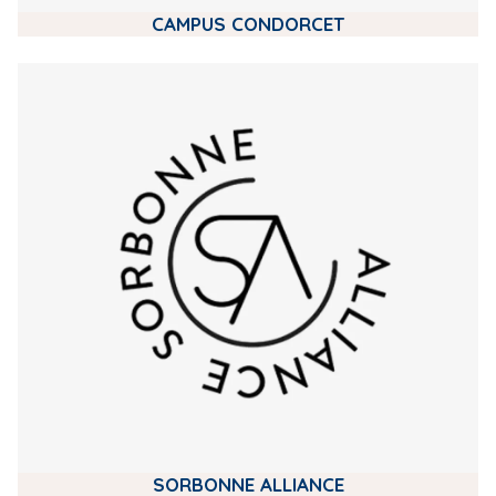
CAMPUS CONDORCET
m
e
d
i
a
SORBONNE ALLIANCE