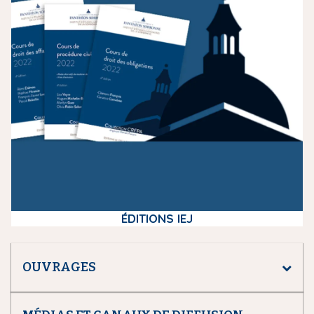
i
a
ÉDITIONS IEJ
OUVRAGES