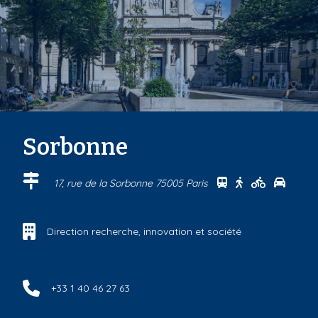
Sorbonne
Se rendre au cen
Se rendre au 
Se rendre
Se ren
17, rue de la Sorbonne 75005 Paris
Direction recherche, innovation et société
+33 1 40 46 27 63