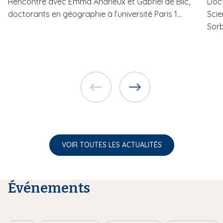
Rencontre avec Emma Andrieux et Gabriel de Blic,
Doct
doctorants en géographie à l’université Paris 1...
Scie
Sorb
VOIR TOUTES LES ACTUALITÉS
Événements