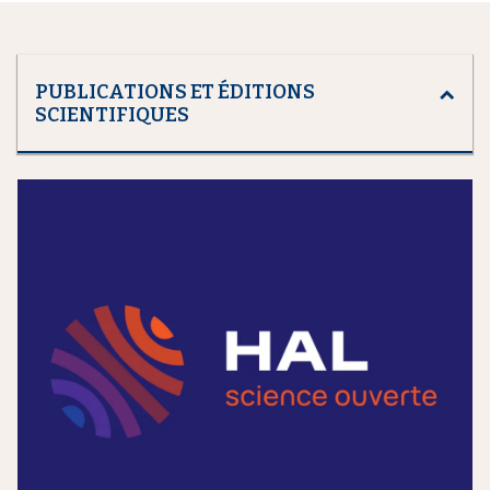
PUBLICATIONS ET ÉDITIONS
SCIENTIFIQUES
m
e
d
i
a