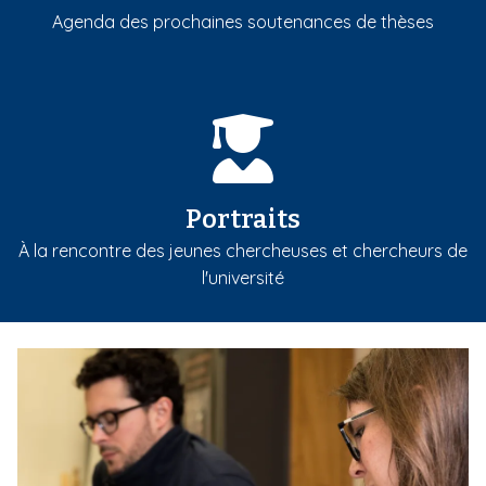
Agenda des prochaines soutenances de thèses
Portraits
À la rencontre des jeunes chercheuses et chercheurs de
l'université
m
e
d
i
a