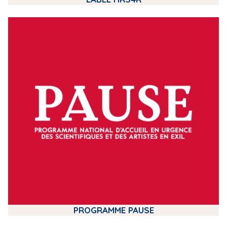
m
e
d
i
a
PROGRAMME PAUSE