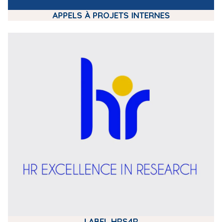
APPELS À PROJETS INTERNES
m
e
d
i
a
LABEL HRS4R