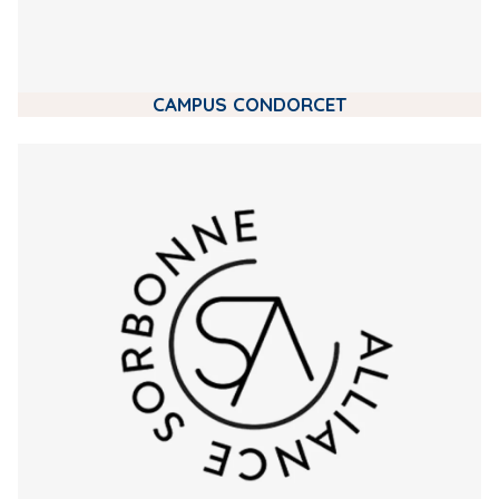
CAMPUS CONDORCET
m
e
d
i
a