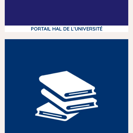
PORTAIL HAL DE L'UNIVERSITÉ
m
e
d
i
a