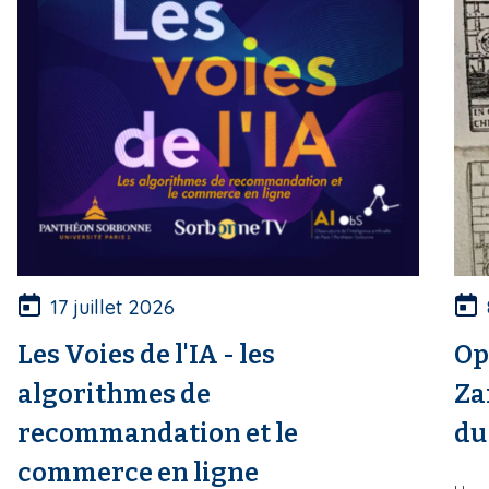
17 juillet 2026
Les Voies de l'IA - les
Op
algorithmes de
Za
recommandation et le
du
commerce en ligne