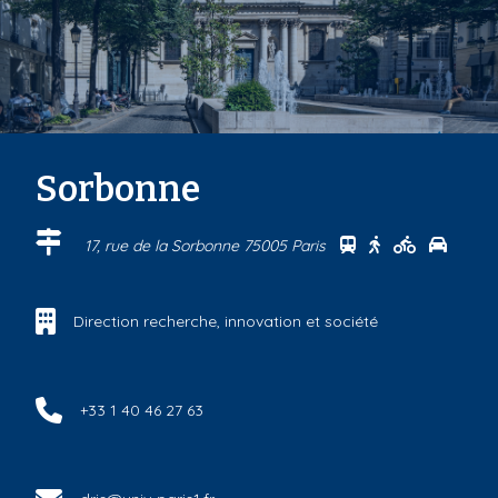
Sorbonne
Se rendre au cen
Se rendre au 
Se rendre
Se ren
17, rue de la Sorbonne 75005 Paris
Direction recherche, innovation et société
+33 1 40 46 27 63