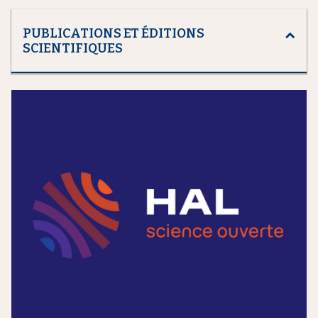
PUBLICATIONS ET ÉDITIONS
SCIENTIFIQUES
m
e
d
i
a