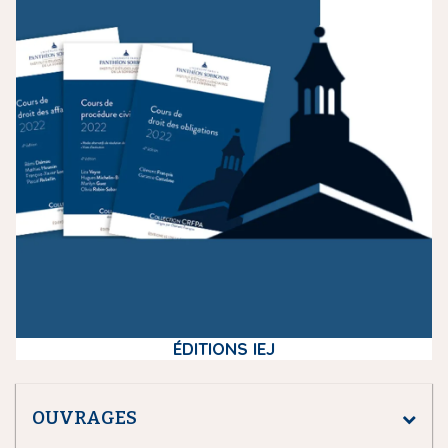
e
d
i
a
ÉDITIONS IEJ
OUVRAGES