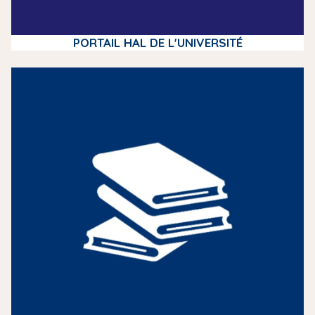
PORTAIL HAL DE L'UNIVERSITÉ
m
e
d
i
a