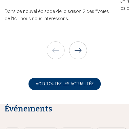
Un n
les 
Dans ce nouvel épisode de la saison 2 des "Voies
de l'IA", nous nous intéressons...
VOIR TOUTES LES ACTUALITÉS
Événements