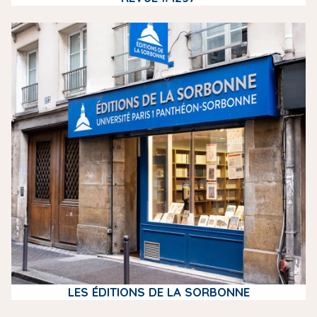
m
e
d
i
a
LES ÉDITIONS DE LA SORBONNE