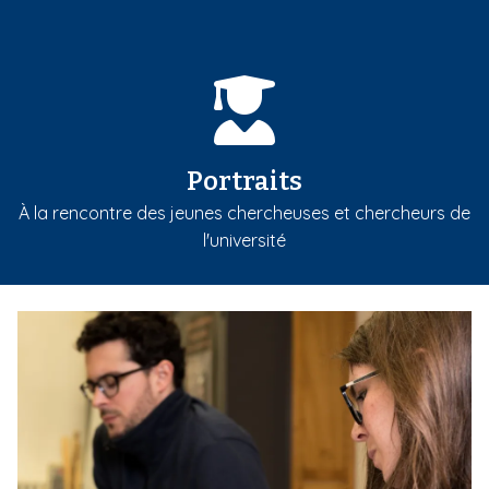
Portraits
À la rencontre des jeunes chercheuses et chercheurs de
l'université
m
e
d
i
a