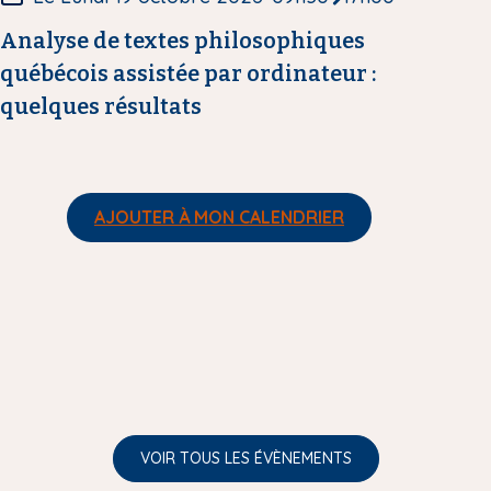
e
Analyse de textes philosophiques
québécois assistée par ordinateur :
quelques résultats
AJOUTER À MON CALENDRIER
VOIR TOUS LES ÉVÈNEMENTS