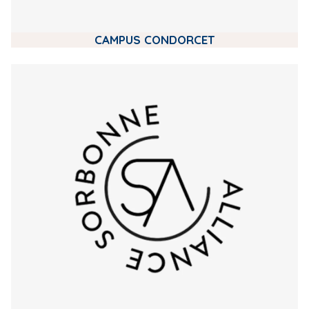
CAMPUS CONDORCET
m
e
d
i
a