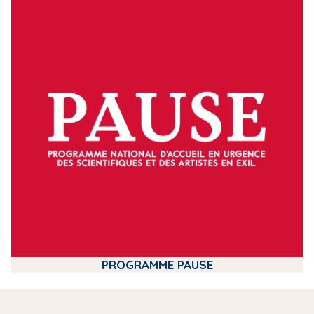
m
e
d
i
a
PROGRAMME PAUSE