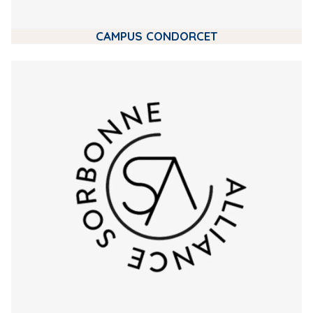
CAMPUS CONDORCET
m
e
d
i
a