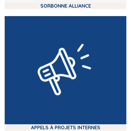
SORBONNE ALLIANCE
m
e
d
i
a
APPELS À PROJETS INTERNES