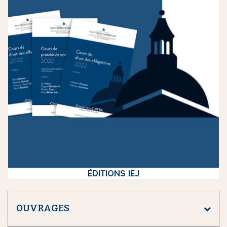
d
i
a
ÉDITIONS IEJ
OUVRAGES