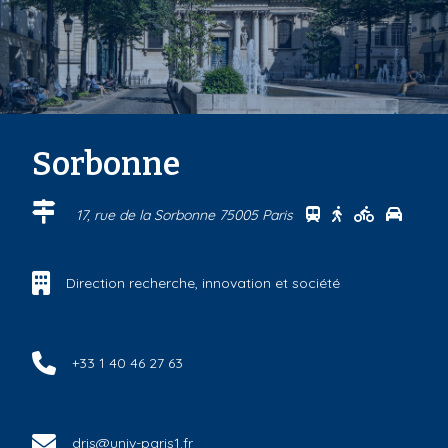
Sorbonne
Se rendre au cen
Se rendre au 
Se rendre
Se ren
17, rue de la Sorbonne 75005 Paris
Direction recherche, innovation et société
+33 1 40 46 27 63
dris@univ-paris1.fr