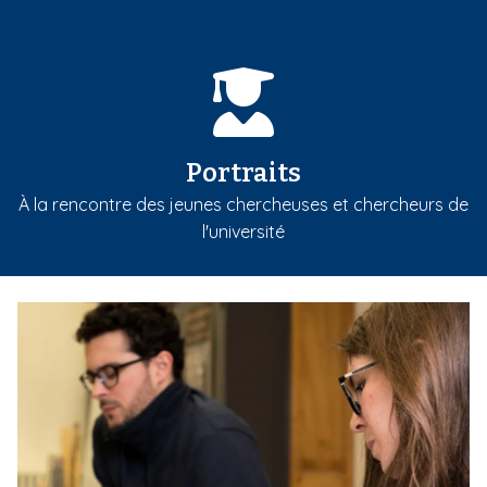
Portraits
À la rencontre des jeunes chercheuses et chercheurs de
l'université
m
e
d
i
a