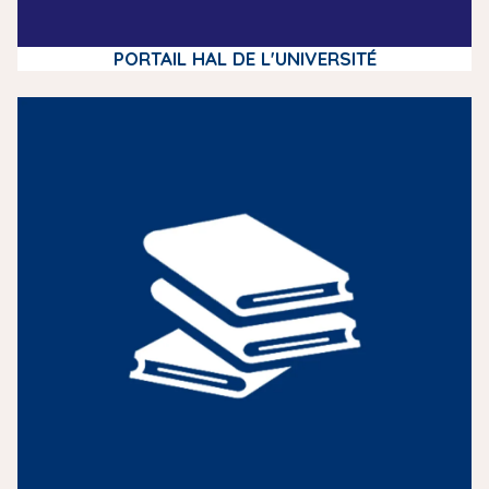
PORTAIL HAL DE L'UNIVERSITÉ
m
e
d
i
a