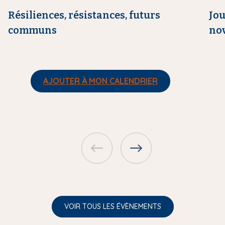
e
e
Résiliences, résistances, futurs
Jou
communs
nov
AJOUTER À MON CALENDRIER
VOIR TOUS LES ÉVÈNEMENTS