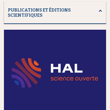
PUBLICATIONS ET ÉDITIONS
SCIENTIFIQUES
m
e
d
i
a