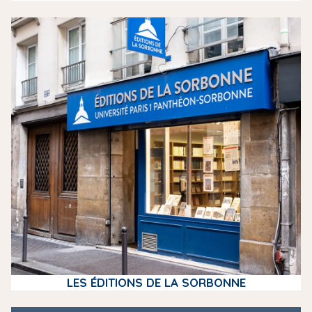
m
e
d
i
a
LES ÉDITIONS DE LA SORBONNE