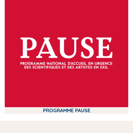
m
e
d
i
a
PROGRAMME PAUSE