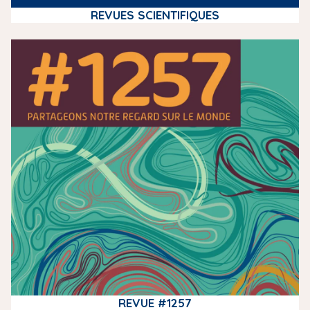
REVUES SCIENTIFIQUES
m
e
d
i
a
REVUE #1257