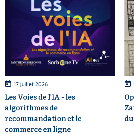
17 juillet 2026
Les Voies de l'IA - les
Op
algorithmes de
Za
recommandation et le
du
commerce en ligne