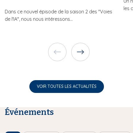
Un n
les 
Dans ce nouvel épisode de la saison 2 des "Voies
de l'IA", nous nous intéressons...
VOIR TOUTES LES ACTUALITÉS
Événements