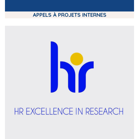
APPELS À PROJETS INTERNES
m
e
d
i
a