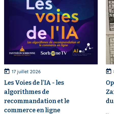
17 juillet 2026
Les Voies de l'IA - les
Op
algorithmes de
Za
recommandation et le
du
commerce en ligne