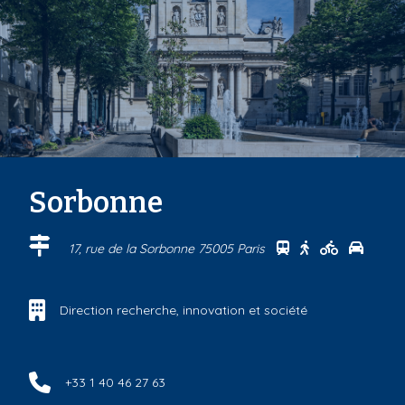
Sorbonne
Se rendre au cen
Se rendre au 
Se rendre
Se ren
17, rue de la Sorbonne 75005 Paris
Direction recherche, innovation et société
+33 1 40 46 27 63