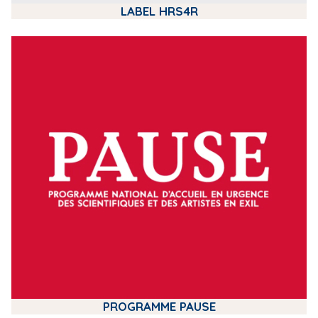
LABEL HRS4R
m
e
d
i
a
PROGRAMME PAUSE