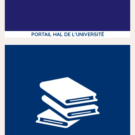
PORTAIL HAL DE L'UNIVERSITÉ
m
e
d
i
a