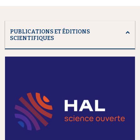
PUBLICATIONS ET ÉDITIONS
SCIENTIFIQUES
m
e
d
i
a