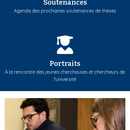
Soutenances
Agenda des prochaines soutenances de thèses
Portraits
À la rencontre des jeunes chercheuses et chercheurs de
l'université
m
e
d
i
a