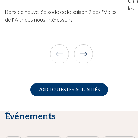
Un n
les 
Dans ce nouvel épisode de la saison 2 des "Voies
de l'IA", nous nous intéressons...
VOIR TOUTES LES ACTUALITÉS
Événements