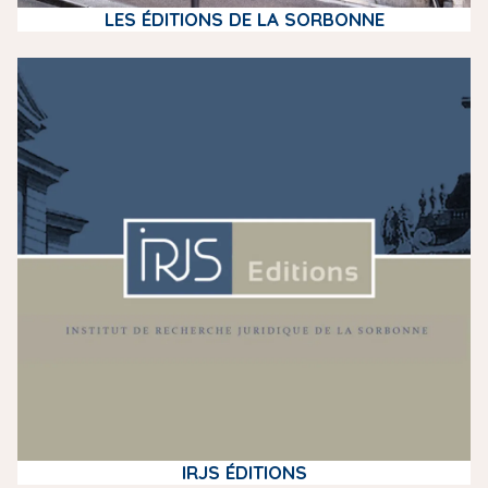
LES ÉDITIONS DE LA SORBONNE
m
e
d
i
a
IRJS ÉDITIONS