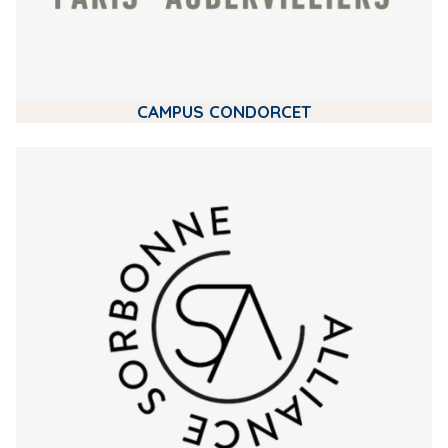
CAMPUS CONDORCET
m
e
d
i
a