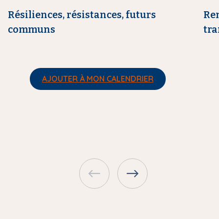
e
e
Résiliences, résistances, futurs
Ren
communs
tra
AJOUTER À MON CALENDRIER