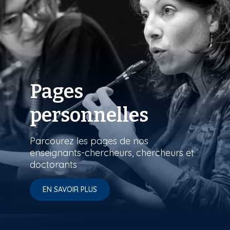
Pages
personnelles
Parcourez les pages de nos
enseignants-chercheurs, chercheurs et
doctorants
EN SAVOIR PLUS