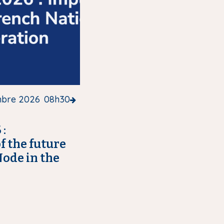
mbre 2026
08h30
:
 the future
ode in the