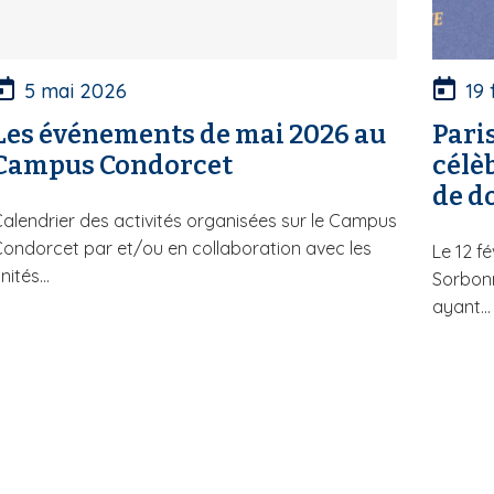
5 mai 2026
19 
Les événements de mai 2026 au
Pari
Campus Condorcet
célè
de d
alendrier des activités organisées sur le Campus
ondorcet par et/ou en collaboration avec les
Le 12 fé
nités...
Sorbonn
ayant...