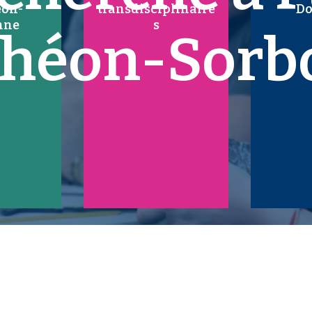
éon-
transdisciplinaire
Do
nne
s
théon-Sorb