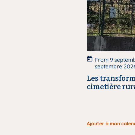
c
o
u
v
e
r
t
u
From
9 septem
r
septembre 202
e
Les transform
cimetière rur
Ajouter à mon calen