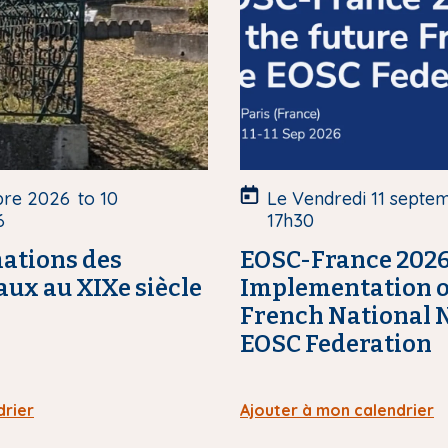
c
o
u
v
e
r
t
u
bre 2026
to
10
Le Vendredi 11 septe
r
6
17h30
e
ations des
EOSC-France 2026 
aux au XIXe siècle
Implementation of
French National N
EOSC Federation
drier
Ajouter à mon calendrier