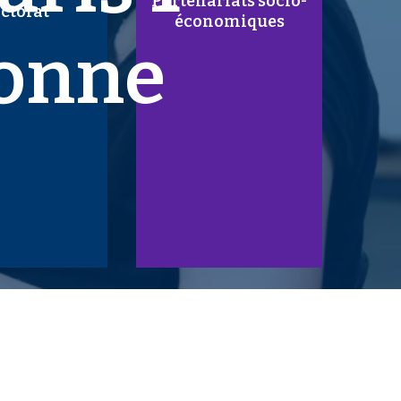
Partenariats socio-
ctorat
économiques
onne