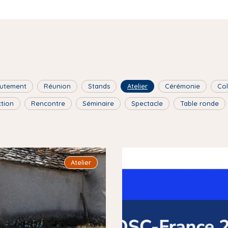
utement
Réunion
Stands
Atelier
Cérémonie
Co
ction
Rencontre
Séminaire
Spectacle
Table ronde
I
Atelier
m
a
g
e
d
e