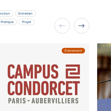
inction
Entretien
Pratique
Projet
Évènement