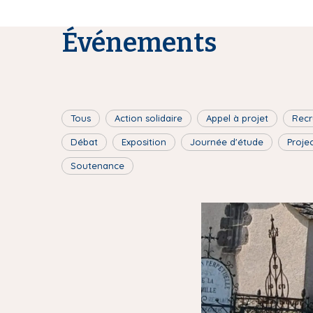
Événements
Tous
Action solidaire
Appel à projet
Recr
Débat
Exposition
Journée d'étude
Proje
Soutenance
I
m
a
g
e
d
e