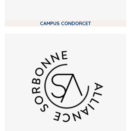
CAMPUS CONDORCET
m
e
d
i
a