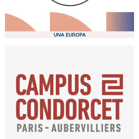
UNA EUROPA
m
e
d
i
a