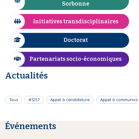
I
Sorbonne
n
i
c
e
p
ô
Initiatives transdisciplinaires
a
I
n
l
c
e
ô
Doctorat
I
n
c
e
ô
Partenariats socio-économiques
I
n
c
e
Actualités
ô
n
e
Tous
#1257
Appel à candidature
Appel à communica
Événements