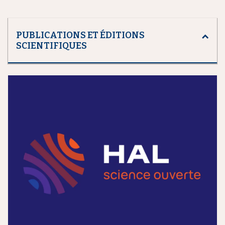
PUBLICATIONS ET ÉDITIONS
SCIENTIFIQUES
m
e
d
i
a