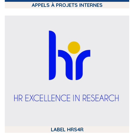
APPELS À PROJETS INTERNES
m
e
d
i
a
LABEL HRS4R