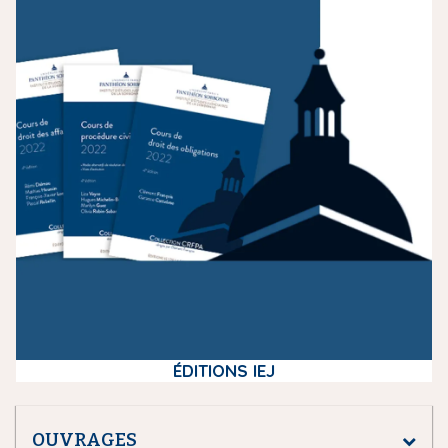
m
e
d
i
a
ÉDITIONS IEJ
OUVRAGES