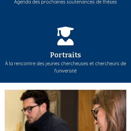
Agenda des prochaines soutenances de thèses
Portraits
À la rencontre des jeunes chercheuses et chercheurs de
l'université
m
e
d
i
a