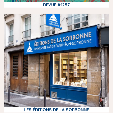
REVUE #1257
m
e
d
i
a
LES ÉDITIONS DE LA SORBONNE