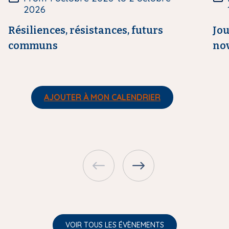
r
r
2026
e
e
Résiliences, résistances, futurs
Jou
communs
nov
AJOUTER À MON CALENDRIER
VOIR TOUS LES ÉVÈNEMENTS