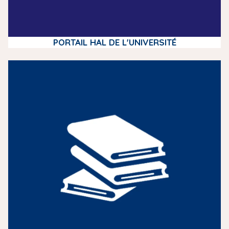
PORTAIL HAL DE L'UNIVERSITÉ
m
e
d
i
a