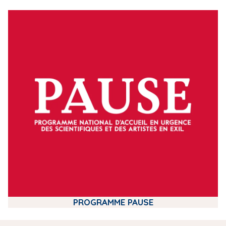
m
e
d
i
a
PROGRAMME PAUSE