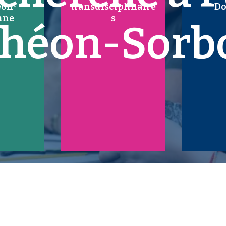
éon-
transdisciplinaire
Do
nne
s
théon-Sorb