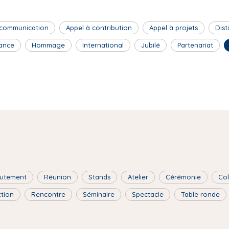
 communication
Appel à contribution
Appel à projets
Dist
ance
Hommage
International
Jubilé
Partenariat
utement
Réunion
Stands
Atelier
Cérémonie
Co
ction
Rencontre
Séminaire
Spectacle
Table ronde