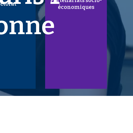
Partenariats socio-
ctorat
économiques
onne