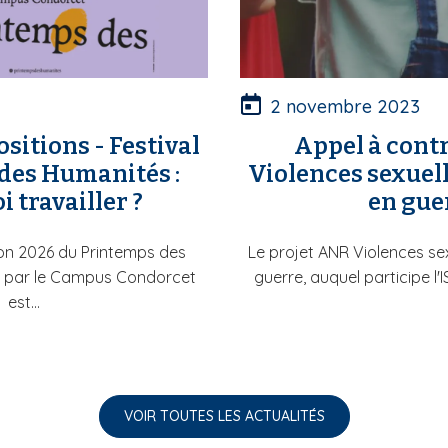
2 novembre 2023
sitions - Festival
Appel à contr
des Humanités :
Violences sexuell
 travailler ?
en gue
ion 2026 du Printemps des
Le projet ANR Violences se
 par le Campus Condorcet
guerre, auquel participe l'
est...
VOIR TOUTES LES ACTUALITÉS