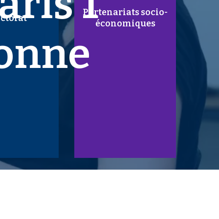
aris 1
Partenariats socio-
ctorat
économiques
onne