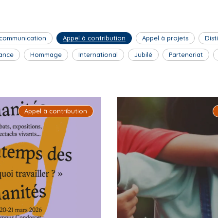
 communication
Appel à contribution
Appel à projets
Dist
ance
Hommage
International
Jubilé
Partenariat
Appel à contribution