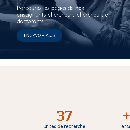
Parcourez les pages de nos
enseignants-chercheurs, chercheurs et
doctorants
EN SAVOIR PLUS
37
+
unités de recherche
ens