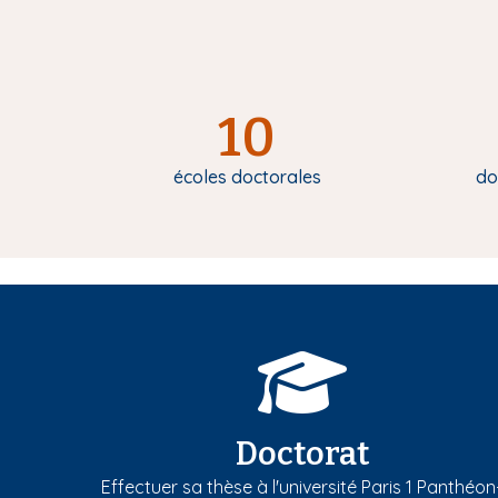
10
écoles doctorales
do
Doctorat
Effectuer sa thèse à l'université Paris 1 Panthéon