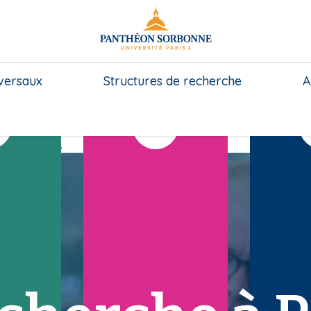
sversaux
Structures de recherche
A
I
 not allowed.
c
ô
n
e