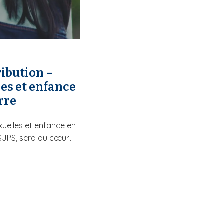
ibution –
es et enfance
rre
xuelles et enfance en
ISJPS, sera au cœur...