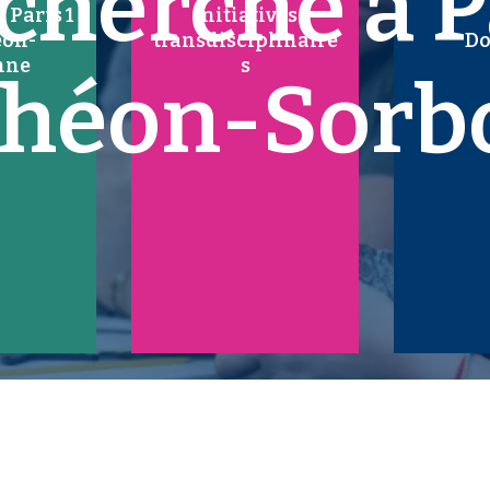
cherche à P
 Paris 1
Initiatives
éon-
transdisciplinaire
Do
nne
s
théon-Sorb