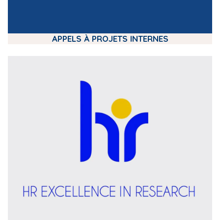
APPELS À PROJETS INTERNES
m
e
d
i
a