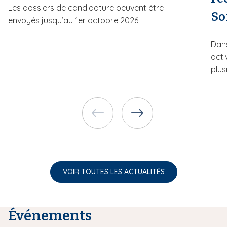
Les dossiers de candidature peuvent être
So
envoyés jusqu’au 1er octobre 2026
Dans
acti
plusi
VOIR TOUTES LES ACTUALITÉS
Événements