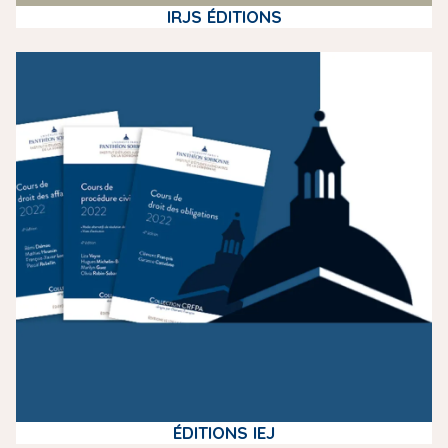
IRJS ÉDITIONS
m
e
d
i
a
ÉDITIONS IEJ