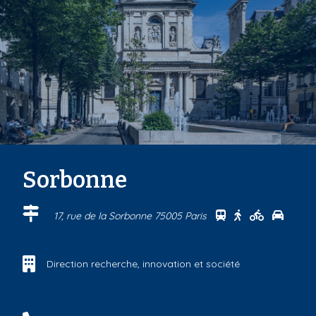
Sorbonne
Se rendre au cen
Se rendre au 
Se rendre
Se ren
17, rue de la Sorbonne 75005 Paris
Direction recherche, innovation et société