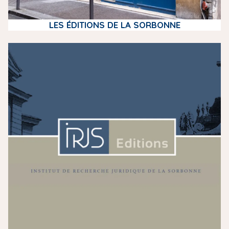
LES ÉDITIONS DE LA SORBONNE
m
e
d
i
a