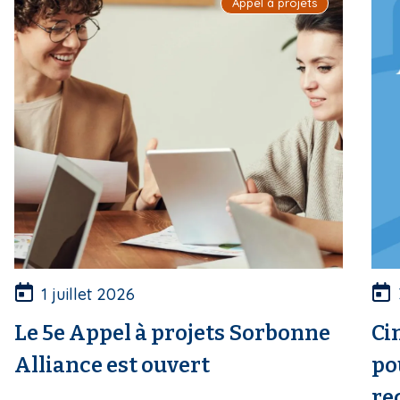
Appel à projets
1 juillet 2026
Le 5e Appel à projets Sorbonne
Ci
Alliance est ouvert
po
re