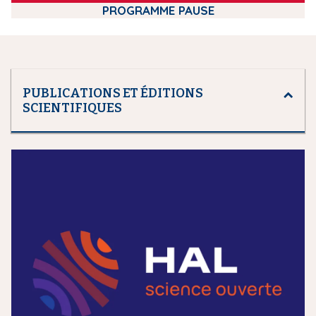
PROGRAMME PAUSE
PUBLICATIONS ET ÉDITIONS
SCIENTIFIQUES
m
e
d
i
a