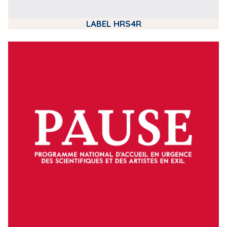
LABEL HRS4R
m
e
d
i
a