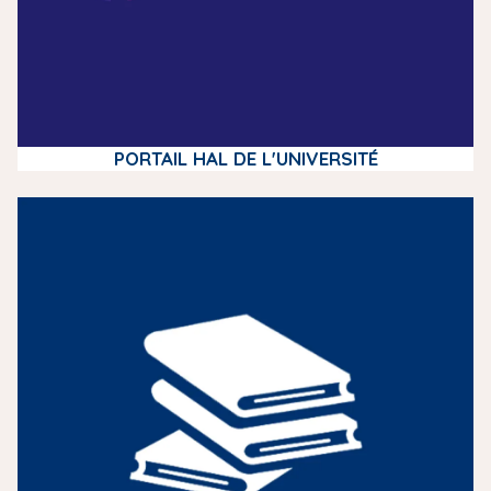
PORTAIL HAL DE L'UNIVERSITÉ
m
e
d
i
a