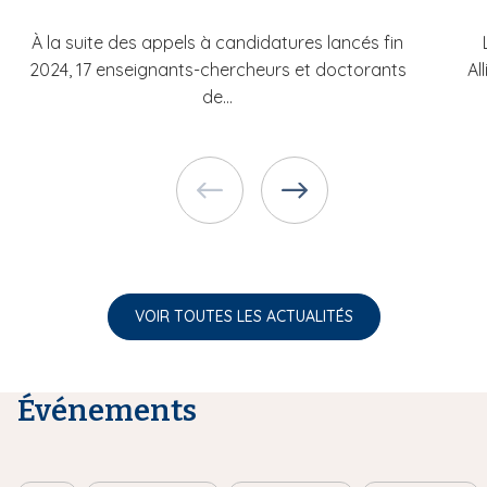
À la suite des appels à candidatures lancés fin
2024, 17 enseignants-chercheurs et doctorants
Al
de...
VOIR TOUTES LES ACTUALITÉS
Événements