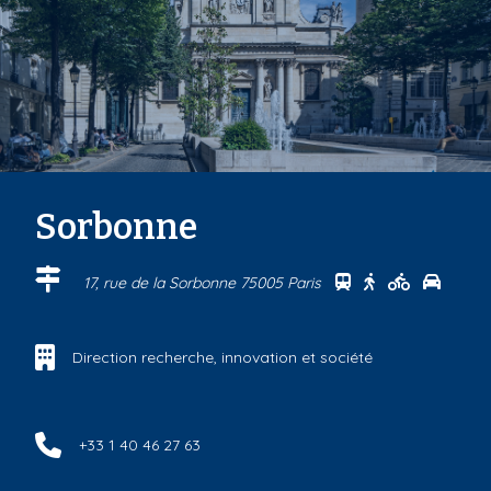
Sorbonne
Se rendre au cen
Se rendre au 
Se rendre
Se ren
17, rue de la Sorbonne 75005 Paris
Direction recherche, innovation et société
+33 1 40 46 27 63