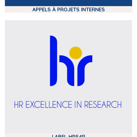
APPELS À PROJETS INTERNES
m
e
d
i
a
LABEL HRS4R