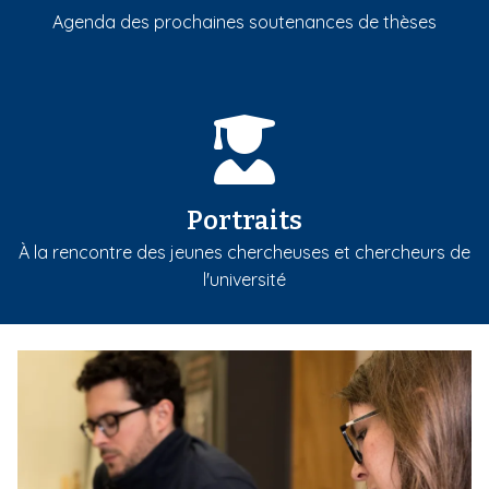
Agenda des prochaines soutenances de thèses
Portraits
À la rencontre des jeunes chercheuses et chercheurs de
l'université
m
e
d
i
a