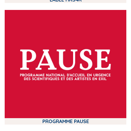
m
e
d
i
a
PROGRAMME PAUSE