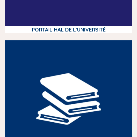
PORTAIL HAL DE L'UNIVERSITÉ
m
e
d
i
a