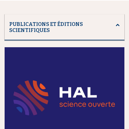
PUBLICATIONS ET ÉDITIONS
SCIENTIFIQUES
m
e
d
i
a