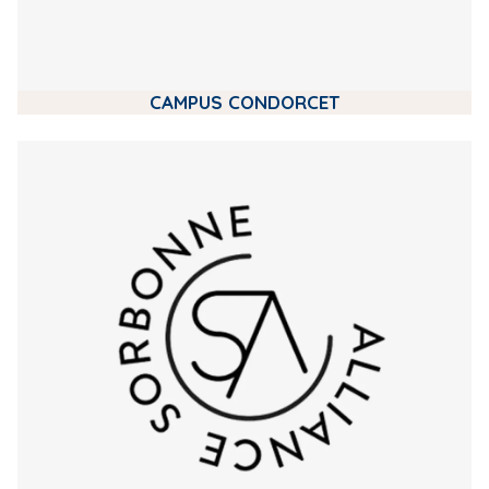
CAMPUS CONDORCET
m
e
d
i
a