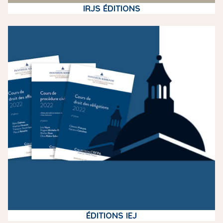
IRJS ÉDITIONS
m
e
d
i
a
ÉDITIONS IEJ