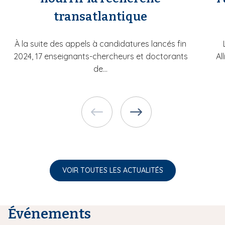
transatlantique
À la suite des appels à candidatures lancés fin
2024, 17 enseignants-chercheurs et doctorants
Al
de...
VOIR TOUTES LES ACTUALITÉS
Événements