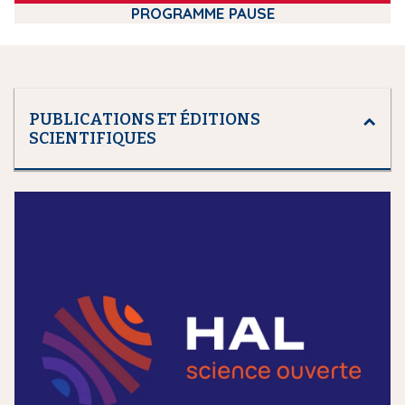
PROGRAMME PAUSE
PUBLICATIONS ET ÉDITIONS
SCIENTIFIQUES
m
e
d
i
a