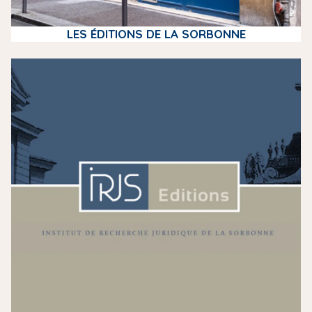
LES ÉDITIONS DE LA SORBONNE
m
e
d
i
a