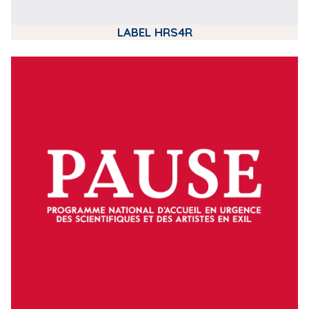
LABEL HRS4R
m
e
d
i
a