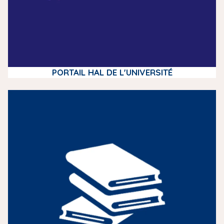
PORTAIL HAL DE L'UNIVERSITÉ
m
e
d
i
a