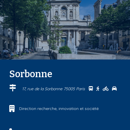
Sorbonne
Se rendre au cen
Se rendre au 
Se rendre
Se ren
17, rue de la Sorbonne 75005 Paris
Direction recherche, innovation et société