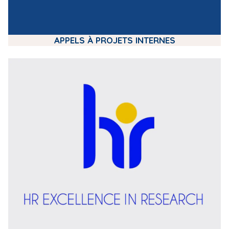
APPELS À PROJETS INTERNES
m
e
d
i
a