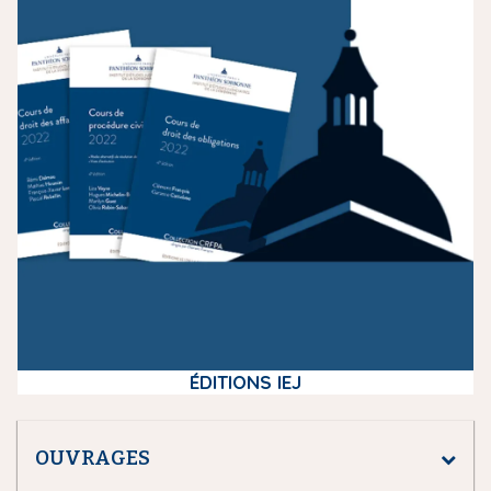
e
d
i
a
ÉDITIONS IEJ
OUVRAGES