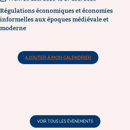
e
Régulations économiques et économies
informelles aux époques médiévale et
moderne
AJOUTER À MON CALENDRIER
VOIR TOUS LES ÉVÈNEMENTS