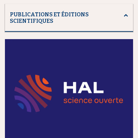
PUBLICATIONS ET ÉDITIONS
SCIENTIFIQUES
m
e
d
i
a