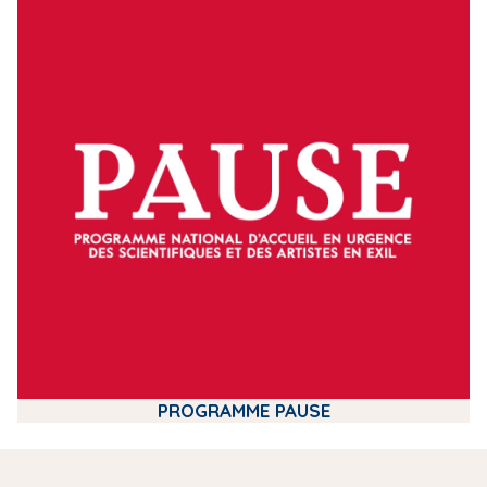
m
e
d
i
a
PROGRAMME PAUSE