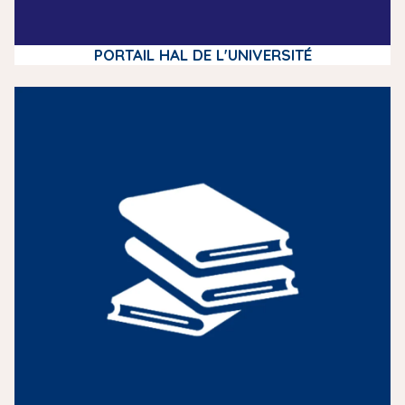
PORTAIL HAL DE L'UNIVERSITÉ
m
e
d
i
a