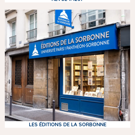
m
e
d
i
a
LES ÉDITIONS DE LA SORBONNE