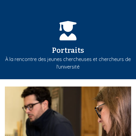
Portraits
À la rencontre des jeunes chercheuses et chercheurs de
l'université
m
e
d
i
a