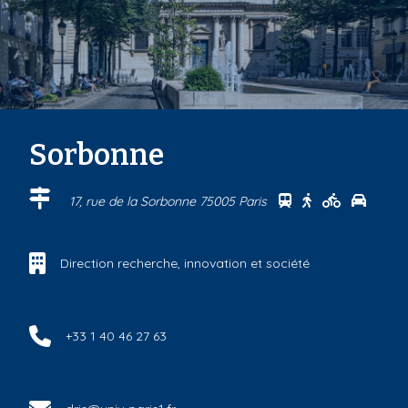
Sorbonne
Se rendre au cen
Se rendre au 
Se rendre
Se ren
17, rue de la Sorbonne 75005 Paris
Direction recherche, innovation et société
+33 1 40 46 27 63