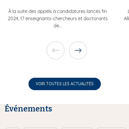
À la suite des appels à candidatures lancés fin
2024, 17 enseignants-chercheurs et doctorants
Al
de...
VOIR TOUTES LES ACTUALITÉS
Événements