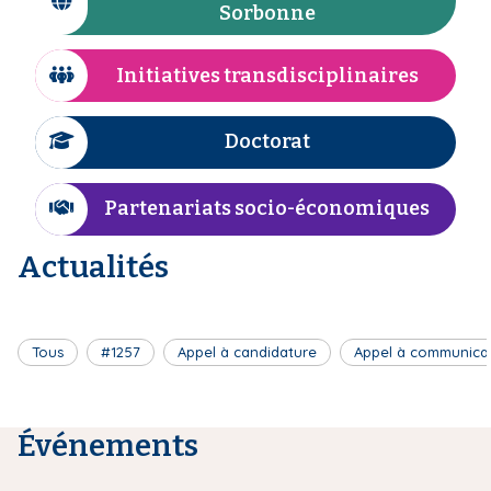
I
Sorbonne
n
i
c
e
p
ô
Initiatives transdisciplinaires
a
I
n
l
c
e
ô
Doctorat
I
n
c
e
ô
Partenariats socio-économiques
I
n
c
e
Actualités
ô
n
e
Tous
#1257
Appel à candidature
Appel à communica
Événements