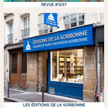
REVUE #1257
m
e
d
i
a
LES ÉDITIONS DE LA SORBONNE