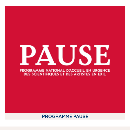
m
e
d
i
a
PROGRAMME PAUSE