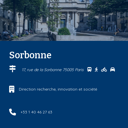
Sorbonne
Se rendre au cen
Se rendre au 
Se rendre
Se ren
17, rue de la Sorbonne 75005 Paris
Direction recherche, innovation et société
+33 1 40 46 27 63