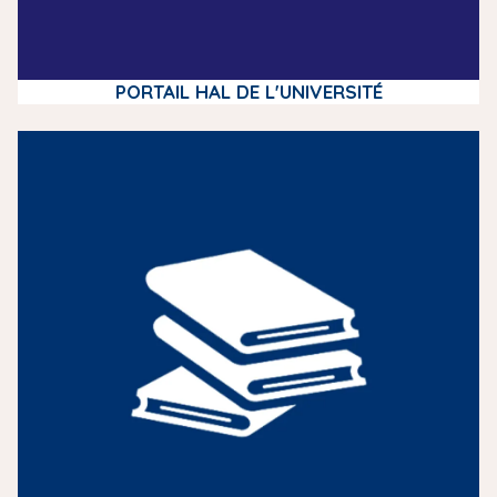
PORTAIL HAL DE L'UNIVERSITÉ
m
e
d
i
a