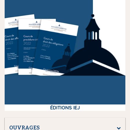
m
e
d
i
a
ÉDITIONS IEJ
OUVRAGES