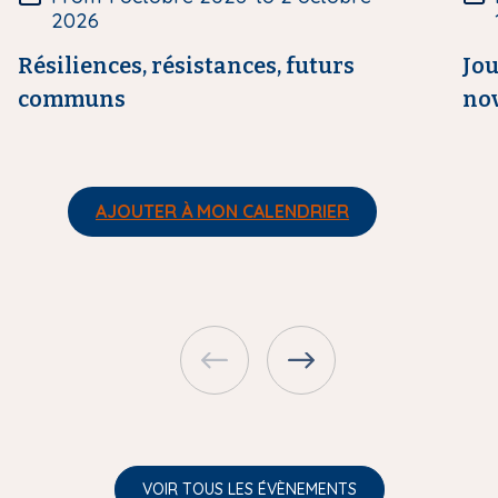
r
r
2026
e
e
Résiliences, résistances, futurs
Jou
communs
nov
AJOUTER À MON CALENDRIER
VOIR TOUS LES ÉVÈNEMENTS