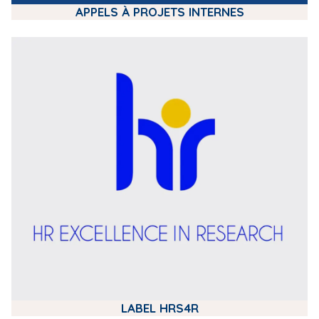
APPELS À PROJETS INTERNES
m
e
d
i
a
LABEL HRS4R