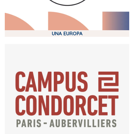
UNA EUROPA
m
e
d
i
a