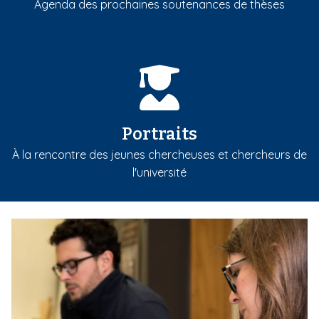
Agenda des prochaines soutenances de thèses
Portraits
À la rencontre des jeunes chercheuses et chercheurs de
l'université
m
e
d
i
a