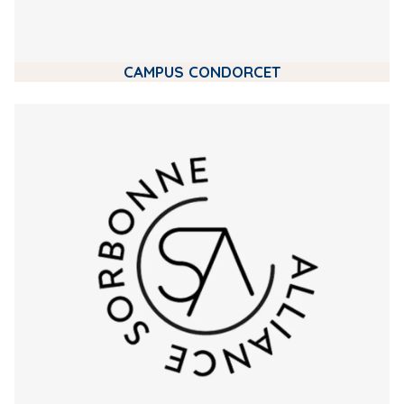
CAMPUS CONDORCET
m
e
d
i
a