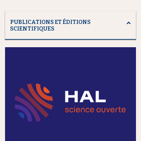
PUBLICATIONS ET ÉDITIONS
SCIENTIFIQUES
m
e
d
i
a