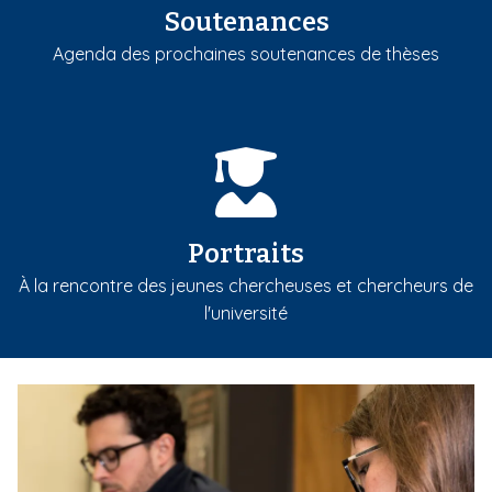
Soutenances
Agenda des prochaines soutenances de thèses
Portraits
À la rencontre des jeunes chercheuses et chercheurs de
l'université
m
e
d
i