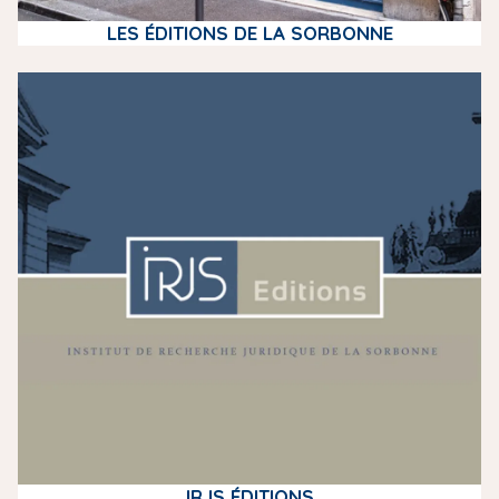
LES ÉDITIONS DE LA SORBONNE
m
e
d
i
a
IRJS ÉDITIONS