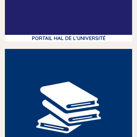
PORTAIL HAL DE L'UNIVERSITÉ
m
e
d
i
a