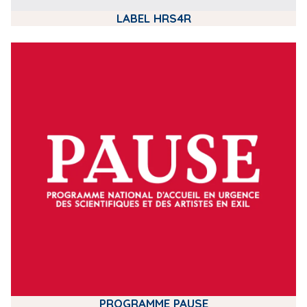
LABEL HRS4R
m
e
d
i
a
PROGRAMME PAUSE