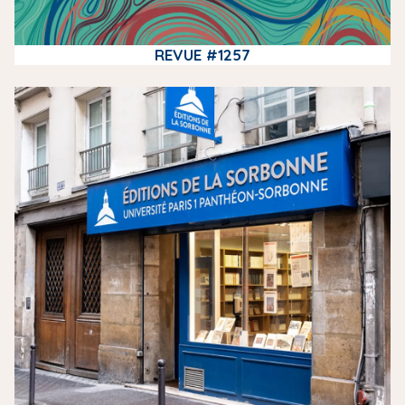
REVUE #1257
m
e
d
i
a