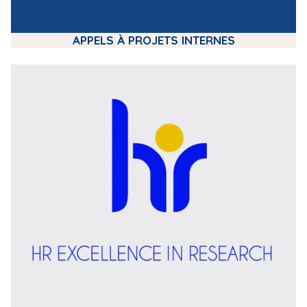
APPELS À PROJETS INTERNES
m
e
d
i
a