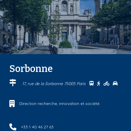
Sorbonne
Se rendre au cen
Se rendre au 
Se rendre
Se ren
17, rue de la Sorbonne 75005 Paris
Direction recherche, innovation et société
+33 1 40 46 27 63