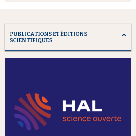
PUBLICATIONS ET ÉDITIONS
SCIENTIFIQUES
m
e
d
i
a