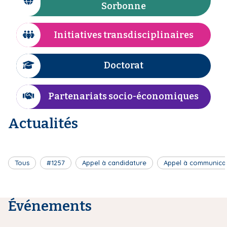
I
Sorbonne
n
i
c
e
p
ô
Initiatives transdisciplinaires
a
I
n
l
c
e
ô
Doctorat
I
n
c
e
ô
Partenariats socio-économiques
I
n
c
e
Actualités
ô
n
e
Tous
#1257
Appel à candidature
Appel à communica
Événements