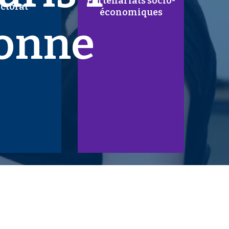
Partenariats socio-
ctorat
économiques
onne