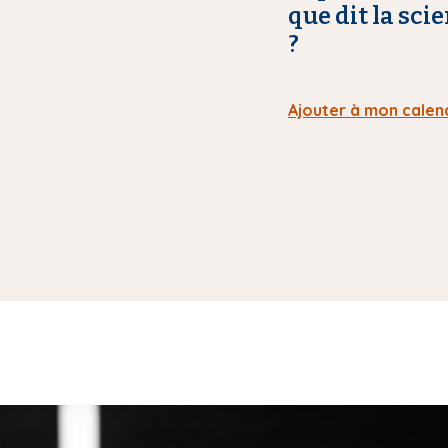
que dit la sci
?
Ajouter à mon calen