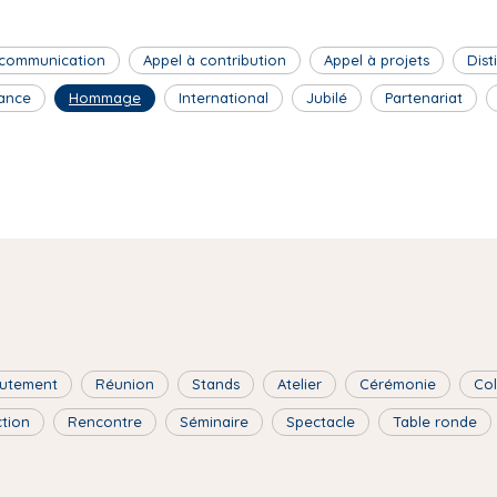
 communication
Appel à contribution
Appel à projets
Dist
ance
Hommage
International
Jubilé
Partenariat
utement
Réunion
Stands
Atelier
Cérémonie
Co
ction
Rencontre
Séminaire
Spectacle
Table ronde