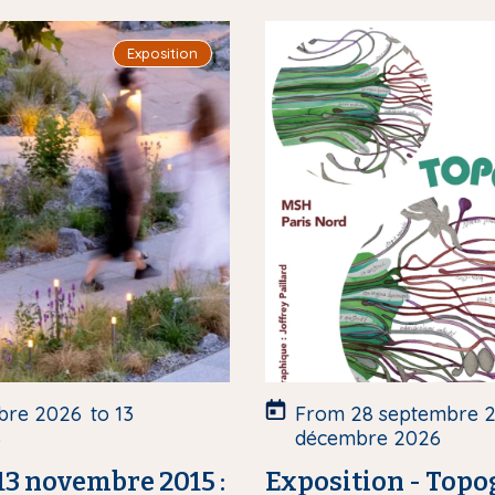
I
Exposition
m
a
g
e
d
e
c
o
u
v
e
r
t
u
bre 2026
to
13
From
28 septembre 
r
6
décembre 2026
e
13 novembre 2015 :
Exposition - Top