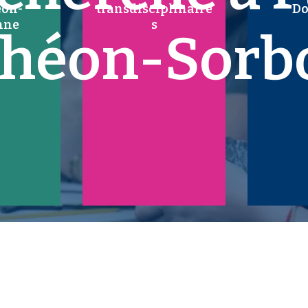
éon-
transdisciplinaire
Do
nne
s
théon-Sorb