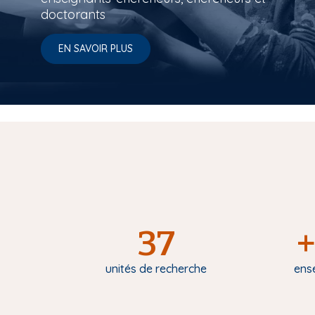
doctorants
EN SAVOIR PLUS
37
+
unités de recherche
ens