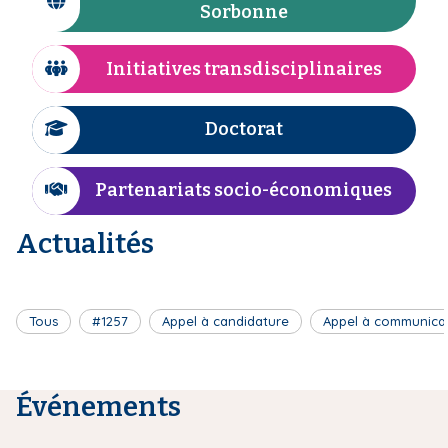
I
Sorbonne
n
i
c
e
p
ô
Initiatives transdisciplinaires
a
I
n
l
c
e
ô
Doctorat
I
n
c
e
ô
Partenariats socio-économiques
I
n
c
e
Actualités
ô
n
e
Tous
#1257
Appel à candidature
Appel à communica
Événements