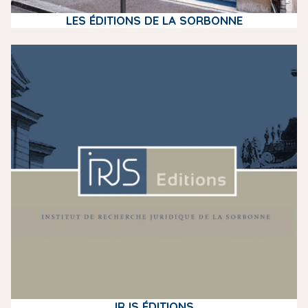
LES ÉDITIONS DE LA SORBONNE
m
e
d
i
a
IRJS ÉDITIONS