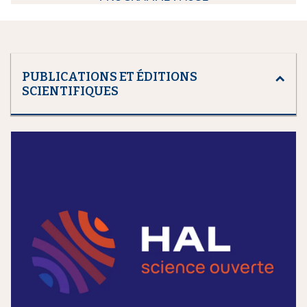
PUBLICATIONS ET ÉDITIONS
SCIENTIFIQUES
m
e
d
i
a