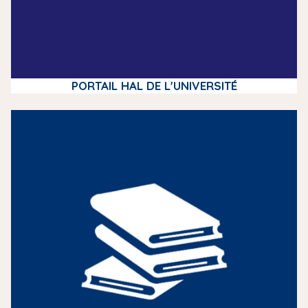
PORTAIL HAL DE L'UNIVERSITÉ
m
e
d
i
a