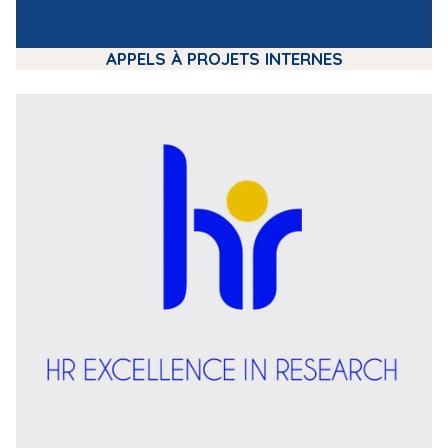
APPELS À PROJETS INTERNES
m
e
d
i
a