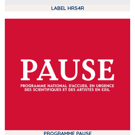
LABEL HRS4R
m
e
d
i
a
PROGRAMME PAUSE