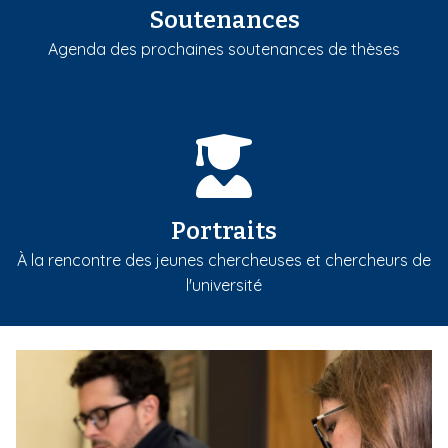
Soutenances
Agenda des prochaines soutenances de thèses
Portraits
À la rencontre des jeunes chercheuses et chercheurs de
l'université
m
e
d
i