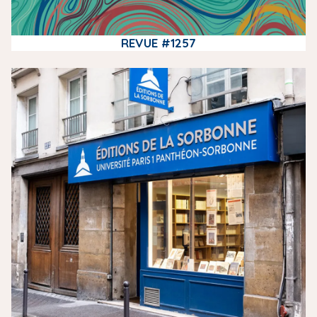
REVUE #1257
m
e
d
i
a