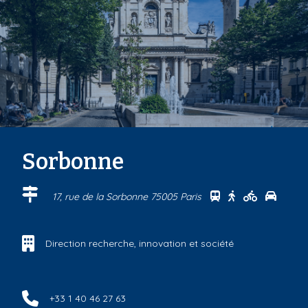
Sorbonne
Se rendre au cen
Se rendre au 
Se rendre
Se ren
17, rue de la Sorbonne 75005 Paris
Direction recherche, innovation et société
+33 1 40 46 27 63