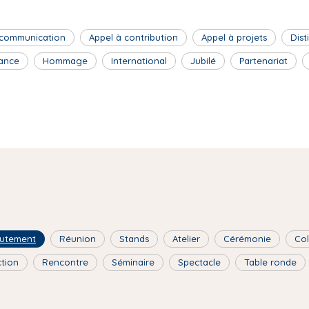
 communication
Appel à contribution
Appel à projets
Dist
ance
Hommage
International
Jubilé
Partenariat
utement
Réunion
Stands
Atelier
Cérémonie
Co
ction
Rencontre
Séminaire
Spectacle
Table ronde