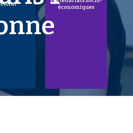
Partenariats socio-
ctorat
économiques
onne