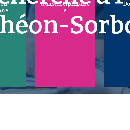
éon-
transdisciplinaire
Do
nne
s
théon-Sorb