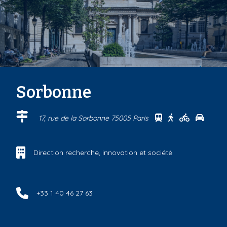
Sorbonne
Se rendre au cen
Se rendre au 
Se rendre
Se ren
17, rue de la Sorbonne 75005 Paris
Direction recherche, innovation et société
+33 1 40 46 27 63