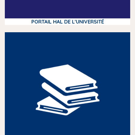
PORTAIL HAL DE L'UNIVERSITÉ
m
e
d
i
a