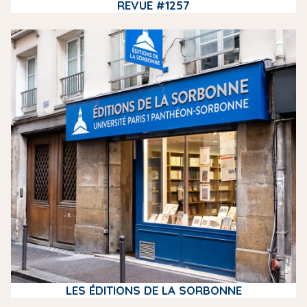
REVUE #1257
m
e
d
i
a
LES ÉDITIONS DE LA SORBONNE