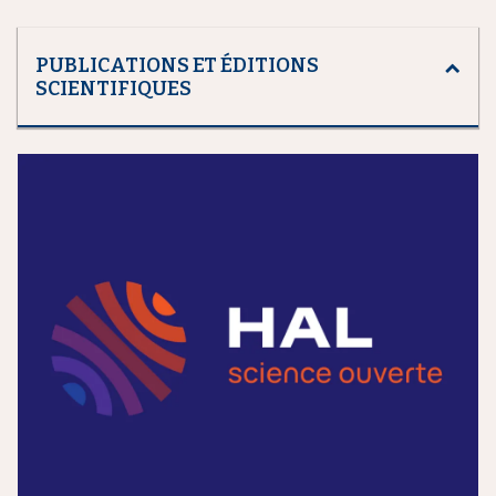
PUBLICATIONS ET ÉDITIONS
SCIENTIFIQUES
m
e
d
i
a