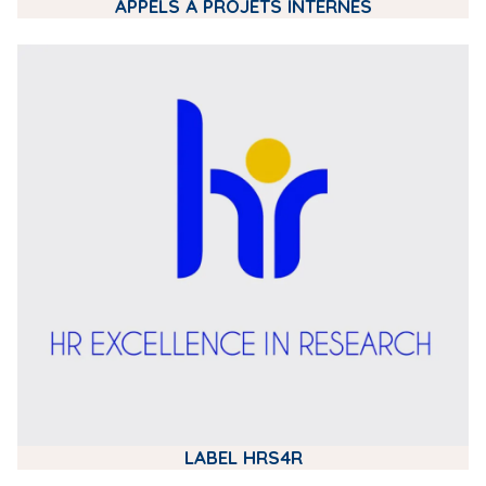
APPELS À PROJETS INTERNES
m
e
d
i
a
LABEL HRS4R