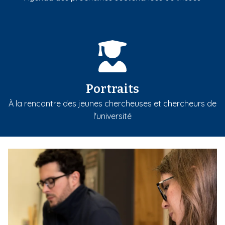
Portraits
À la rencontre des jeunes chercheuses et chercheurs de
l'université
m
e
d
i
a