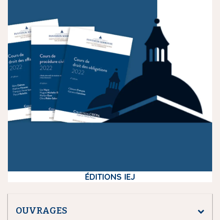
e
d
i
a
ÉDITIONS IEJ
OUVRAGES