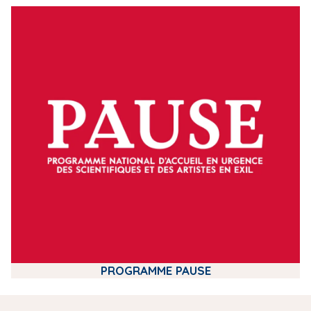
m
e
d
i
a
PROGRAMME PAUSE