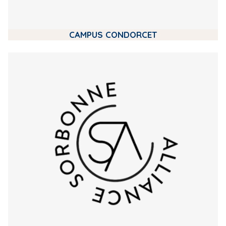
CAMPUS CONDORCET
m
e
d
i
a