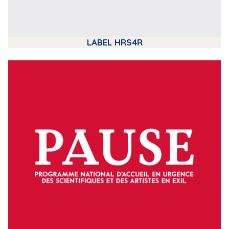
LABEL HRS4R
m
e
d
i
a