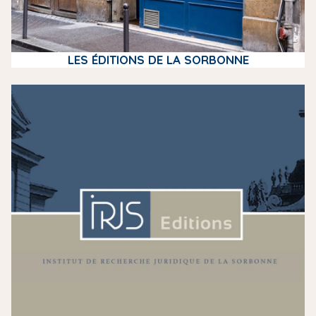
LES ÉDITIONS DE LA SORBONNE
m
e
d
i
a