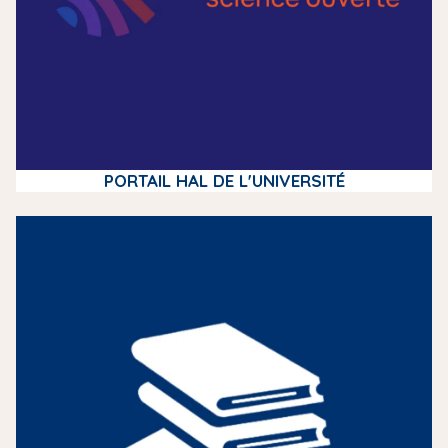
PORTAIL HAL DE L'UNIVERSITÉ
m
e
d
i
a