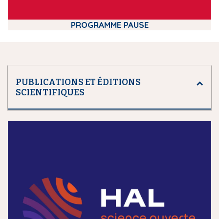
PROGRAMME PAUSE
PUBLICATIONS ET ÉDITIONS
SCIENTIFIQUES
m
e
d
i
a