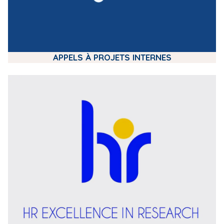
APPELS À PROJETS INTERNES
m
e
d
i
a