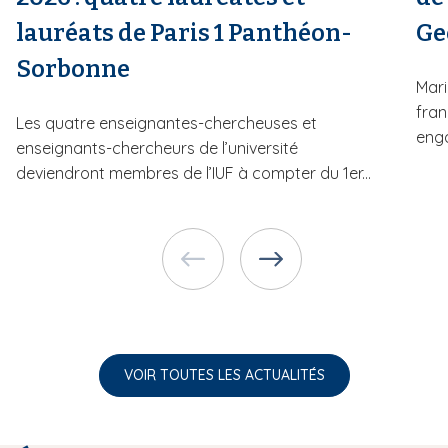
lauréats de Paris 1 Panthéon-
Ge
Sorbonne
Mari
fran
Les quatre enseignantes-chercheuses et
enga
enseignants-chercheurs de l’université
deviendront membres de l’IUF à compter du 1er...
VOIR TOUTES LES ACTUALITÉS