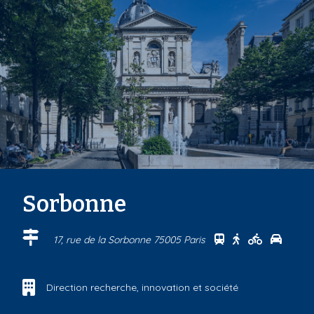
Sorbonne
Se rendre au cen
Se rendre au 
Se rendre
Se ren
17, rue de la Sorbonne 75005 Paris
Direction recherche, innovation et société