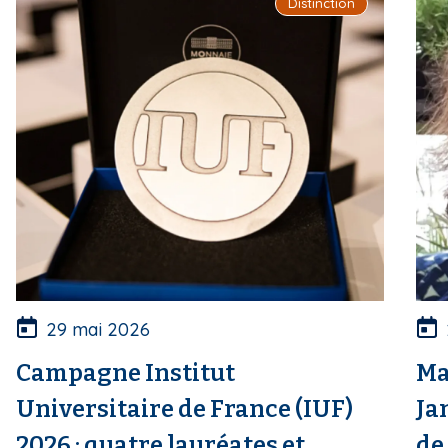
Distinction
29 mai 2026
Campagne Institut
Ma
Universitaire de France (IUF)
Ja
2026 : quatre lauréates et
de