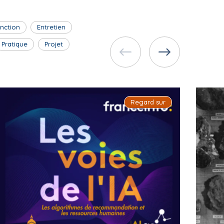
inction
Entretien
Pratique
Projet
Regard sur