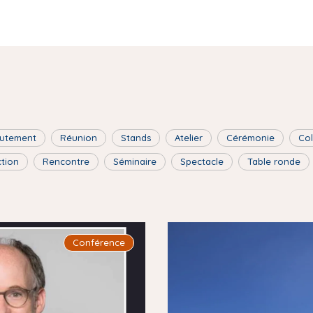
utement
Réunion
Stands
Atelier
Cérémonie
Co
ction
Rencontre
Séminaire
Spectacle
Table ronde
I
Conférence
m
a
g
e