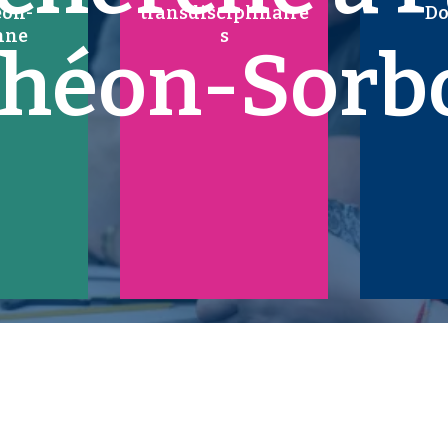
éon-
transdisciplinaire
Do
nne
s
théon-Sorb