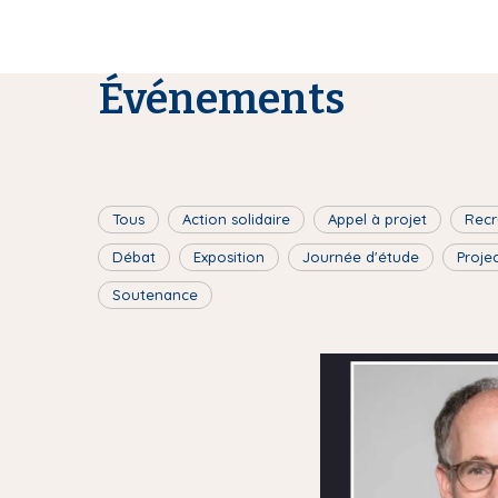
Événements
Tous
Action solidaire
Appel à projet
Recr
Débat
Exposition
Journée d'étude
Proje
Soutenance
I
m
a
g
e