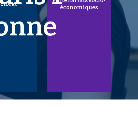
Partenariats socio-
ctorat
économiques
onne