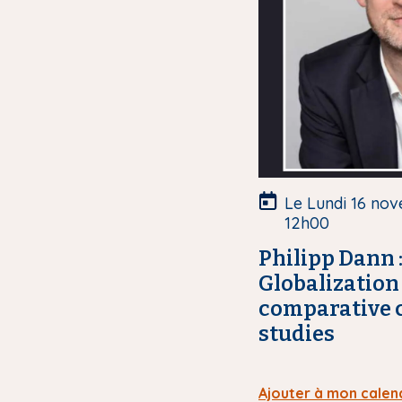
d
e
c
o
u
v
e
r
t
u
Le Lundi 16 no
r
12h00
e
Philipp Dann :
Globalization 
comparative c
studies
Ajouter à mon calen