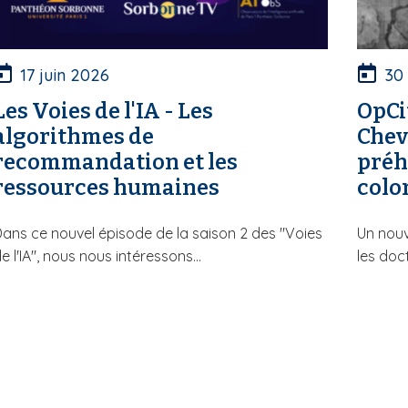
17 juin 2026
30
Les Voies de l'IA - Les
OpCit
algorithmes de
Cheva
recommandation et les
préh
ressources humaines
colo
ans ce nouvel épisode de la saison 2 des "Voies
Un nouv
e l'IA", nous nous intéressons...
les doct