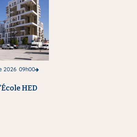
e 2026
09h00
l'École HED