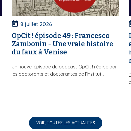
8 juillet 2026
OpCit ! épisode 49 : Francesco
Zambonin - Une vraie histoire
du faux à Venise
Un nouvel épisode du podcast OpCit ! réalisé par
les doctorants et doctorantes de l’Institut...
s
D
d
VOIR TOUTES LES ACTUALITÉS