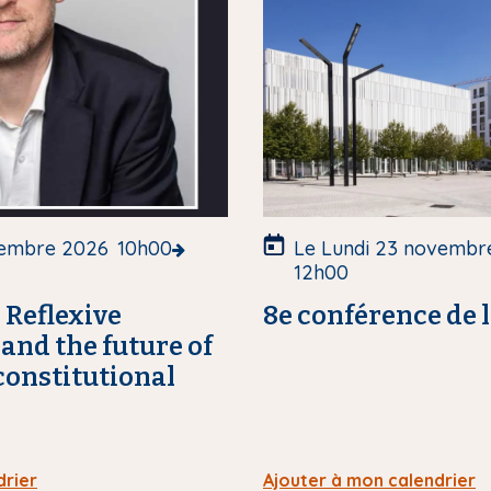
d
e
c
o
u
v
e
r
t
u
vembre 2026
10h00
Le Lundi 23 novembr
r
12h00
e
 Reflexive
8e conférence de 
and the future of
onstitutional
drier
Ajouter à mon calendrier