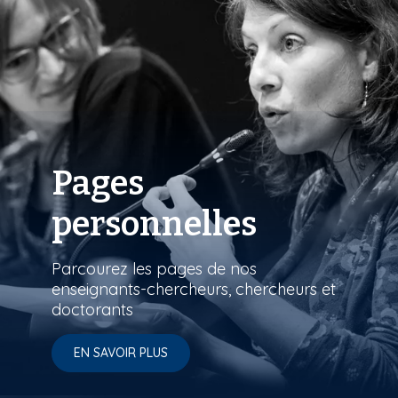
Pages
personnelles
Parcourez les pages de nos
enseignants-chercheurs, chercheurs et
doctorants
EN SAVOIR PLUS