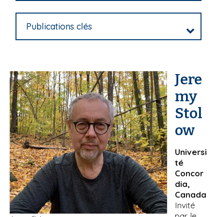
Publications clés
Jere
my
Stol
ow
Universi
té
Concor
dia,
Canada
Invité
par le