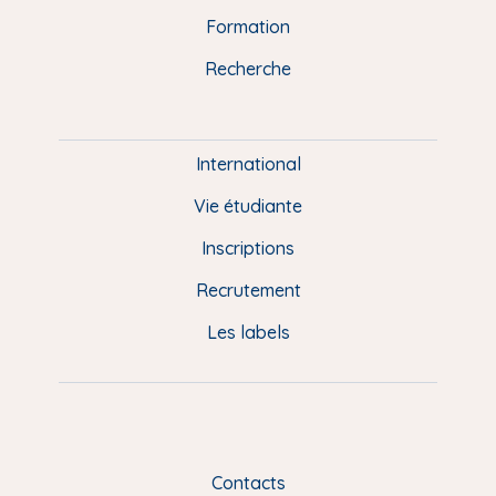
n
o
y
e
I
r
Formation
k
n
a
u
Recherche
m
P
i
e
International
d
Vie étudiante
d
Inscriptions
e
Recrutement
p
Les labels
a
g
e
F
Contacts