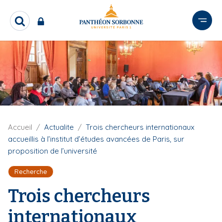
A
l
R
l
e
e
c
r
h
e
a
r
u
c
c
h
o
e
n
r
t
F
Accueil
Actualite
Trois chercheurs internationaux
i
e
accueillis à l’institut d’études avancées de Paris, sur
l
n
proposition de l’université
d
u
'
Recherche
p
A
r
r
Trois chercheurs
i
i
a
n
internationaux
n
c
e