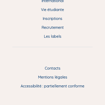
e
International
d
Vie étudiante
d
Inscriptions
e
Recrutement
p
Les labels
a
g
e
F
Contacts
R
Mentions légales
Accessibilité : partiellement conforme