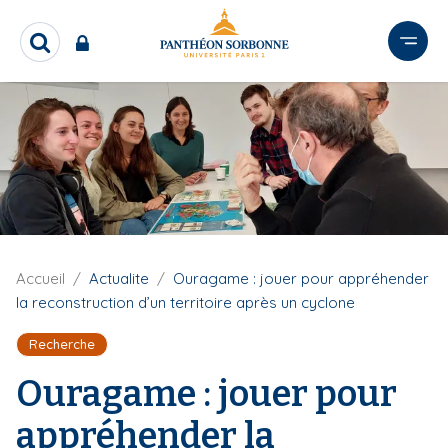
A
l
R
l
e
e
c
r
h
e
a
r
u
c
c
h
o
e
n
r
t
e
F
Accueil
Actualite
Ouragame : jouer pour appréhender
i
n
la reconstruction d’un territoire après un cyclone
l
u
d
Recherche
p
'
r
A
Ouragame : jouer pour
r
i
i
n
appréhender la
a
c
n