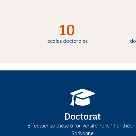
10
écoles doctorales
do
Doctorat
Effectuer sa thèse à l'université Paris 1 Panthéon
Sorbonne