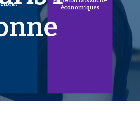
Partenariats socio-
ctorat
économiques
onne