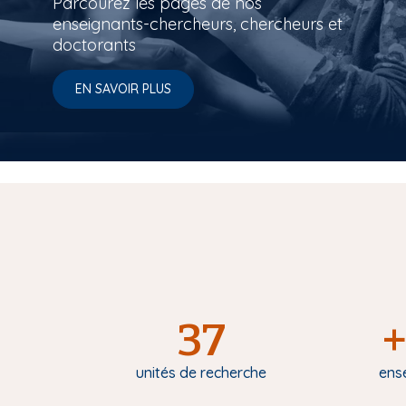
Parcourez les pages de nos
enseignants-chercheurs, chercheurs et
doctorants
EN SAVOIR PLUS
37
+
unités de recherche
ens