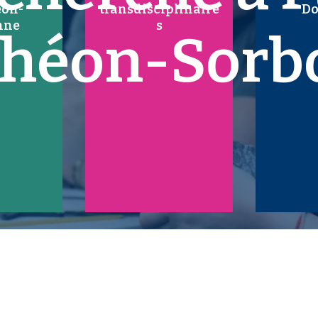
éon-
transdisciplinaire
Do
nne
s
théon-Sorb