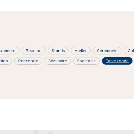
utement
Réunion
Stands
Atelier
Cérémonie
Co
ction
Rencontre
Séminaire
Spectacle
Table ronde