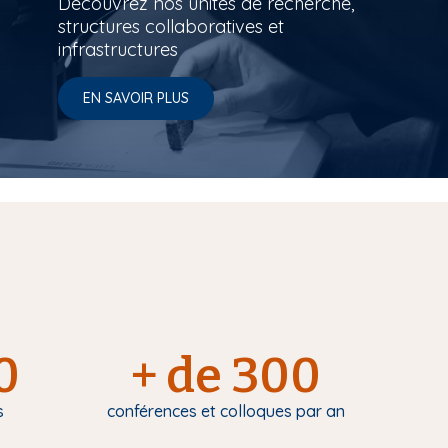
Découvrez nos unités de recherche,
structures collaboratives et
infrastructures
EN SAVOIR PLUS
0
+ de 300
s
conférences et colloques par an