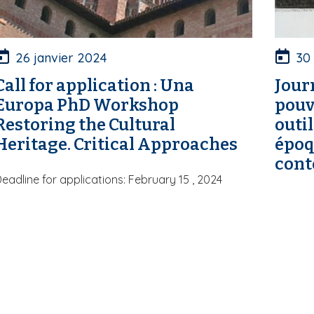
26 janvier 2024
30
Call for application : Una
Jour
Europa PhD Workshop
pouv
Restoring the Cultural
outi
Heritage. Critical Approaches
époq
cont
eadline for applications: February 15 , 2024