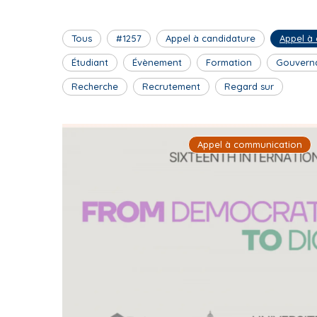
Tous
#1257
Appel à candidature
Appel à
Étudiant
Évènement
Formation
Gouvern
Recherche
Recrutement
Regard sur
Appel à communication