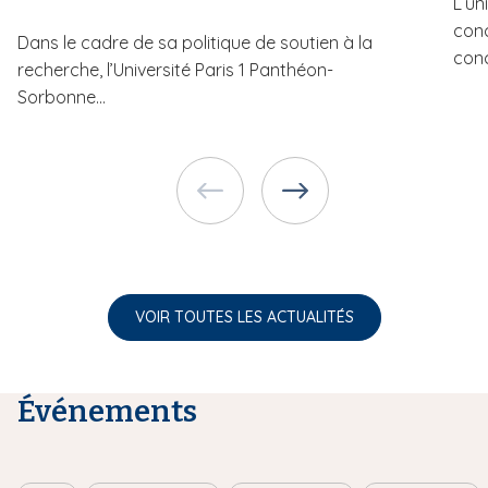
L’un
conc
Dans le cadre de sa politique de soutien à la
conc
recherche, l’Université Paris 1 Panthéon-
Sorbonne...
VOIR TOUTES LES ACTUALITÉS
Événements