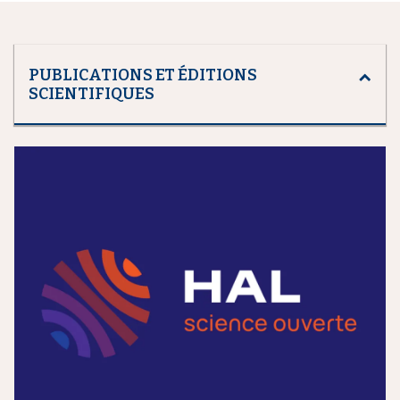
PUBLICATIONS ET ÉDITIONS
SCIENTIFIQUES
m
e
d
i
a