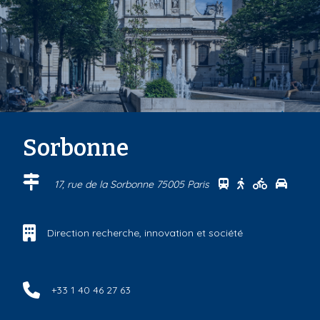
Sorbonne
Se rendre au cen
Se rendre au 
Se rendre
Se ren
17, rue de la Sorbonne 75005 Paris
Direction recherche, innovation et société
+33 1 40 46 27 63