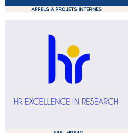
APPELS À PROJETS INTERNES
m
e
d
i
a
LABEL HRS4R