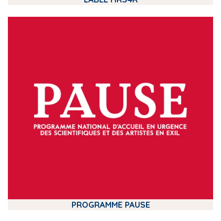
m
e
d
i
a
PROGRAMME PAUSE