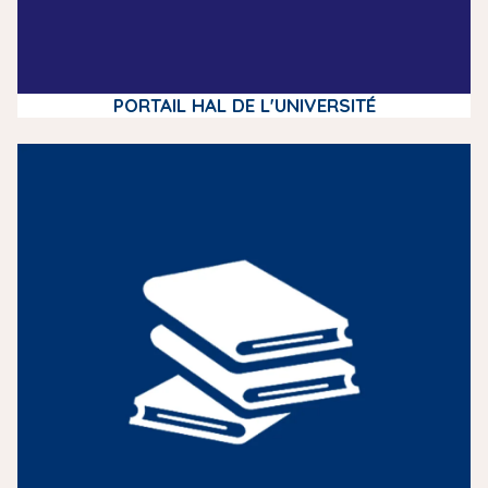
PORTAIL HAL DE L'UNIVERSITÉ
m
e
d
i
a