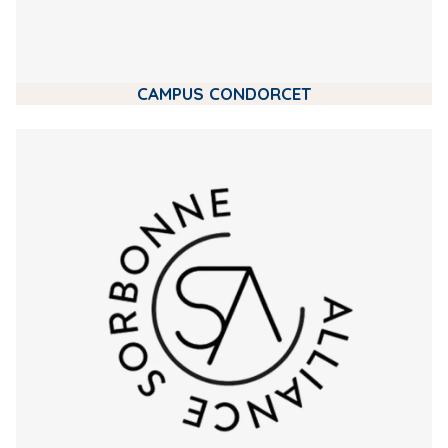
CAMPUS CONDORCET
m
e
d
i
a