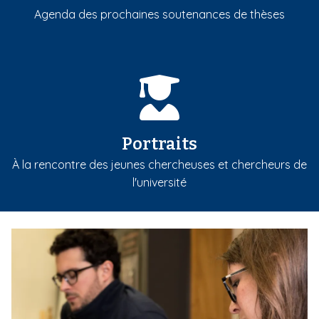
Agenda des prochaines soutenances de thèses
Portraits
À la rencontre des jeunes chercheuses et chercheurs de
l'université
m
e
d
i
a