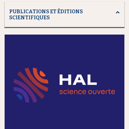
PUBLICATIONS ET ÉDITIONS
SCIENTIFIQUES
m
e
d
i
a