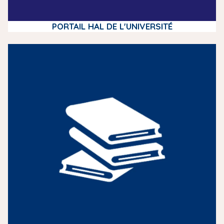
PORTAIL HAL DE L'UNIVERSITÉ
m
e
d
i
a