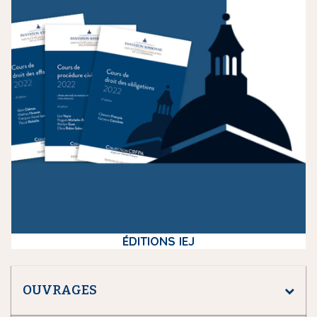
d
i
a
ÉDITIONS IEJ
OUVRAGES