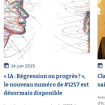
24 juin 2025
« IA : Régression ou progrès ? »,
Cl
le nouveau numéro de #1257 est
sa
désormais disponible
Avec
d'éc