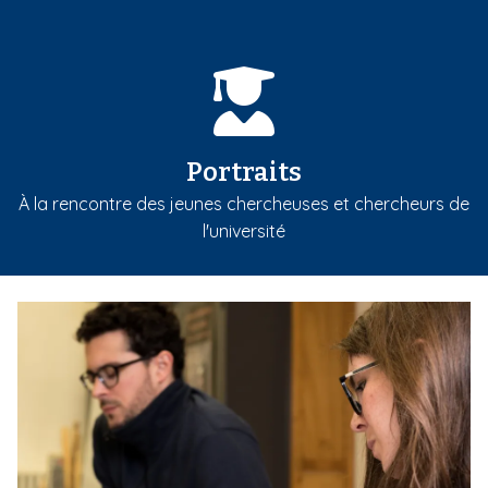
Portraits
À la rencontre des jeunes chercheuses et chercheurs de
l'université
m
e
d
i
a