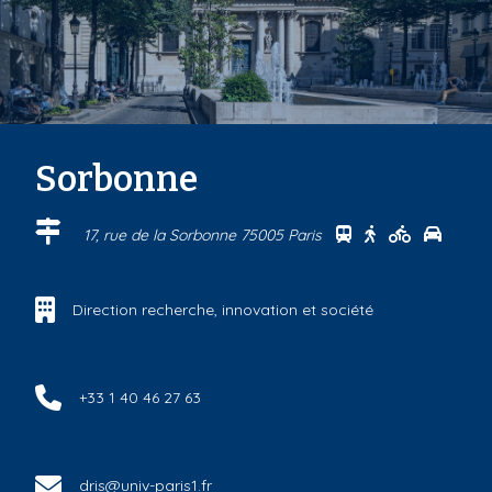
Sorbonne
Se rendre au cen
Se rendre au 
Se rendre
Se ren
17, rue de la Sorbonne 75005 Paris
Direction recherche, innovation et société
+33 1 40 46 27 63
dris@univ-paris1.fr