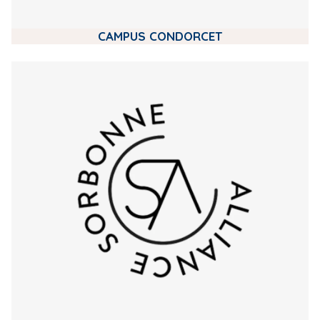
CAMPUS CONDORCET
m
e
d
i
a