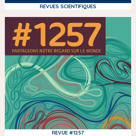
REVUES SCIENTIFIQUES
m
e
d
i
a
REVUE #1257