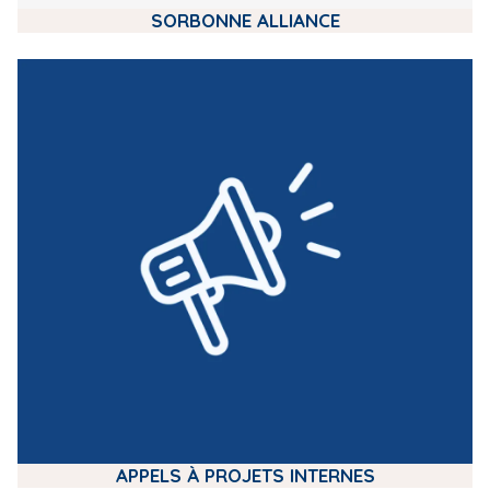
SORBONNE ALLIANCE
m
e
d
i
a
APPELS À PROJETS INTERNES