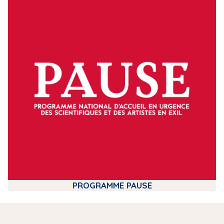
m
e
d
i
a
PROGRAMME PAUSE