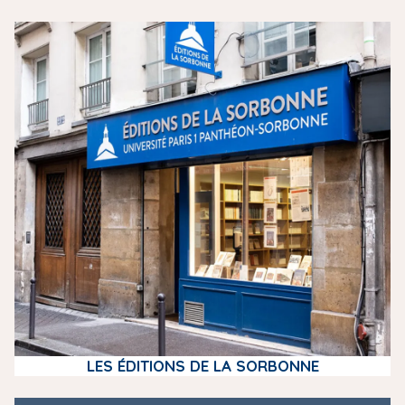
m
e
d
i
a
LES ÉDITIONS DE LA SORBONNE