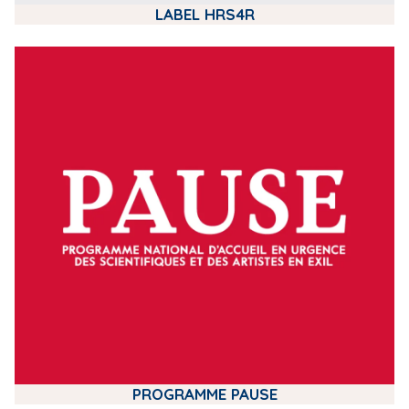
LABEL HRS4R
m
e
d
i
a
PROGRAMME PAUSE