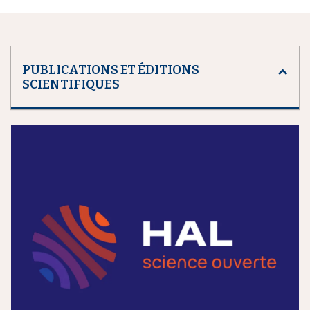
PUBLICATIONS ET ÉDITIONS
SCIENTIFIQUES
m
e
d
i
a