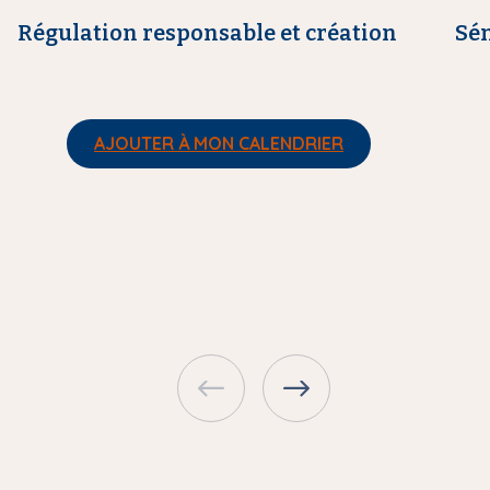
e
e
Régulation responsable et création
Sé
AJOUTER À MON CALENDRIER