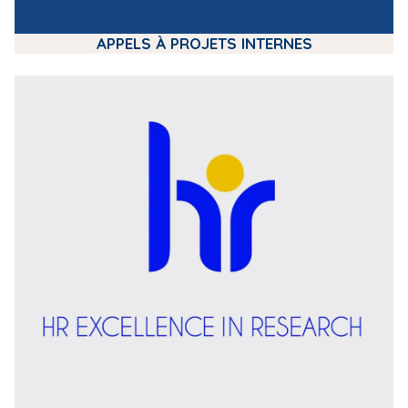
APPELS À PROJETS INTERNES
m
e
d
i
a