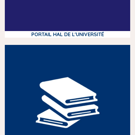
PORTAIL HAL DE L'UNIVERSITÉ
m
e
d
i
a