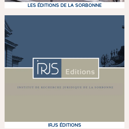
LES ÉDITIONS DE LA SORBONNE
m
e
d
i
a
IRJS ÉDITIONS