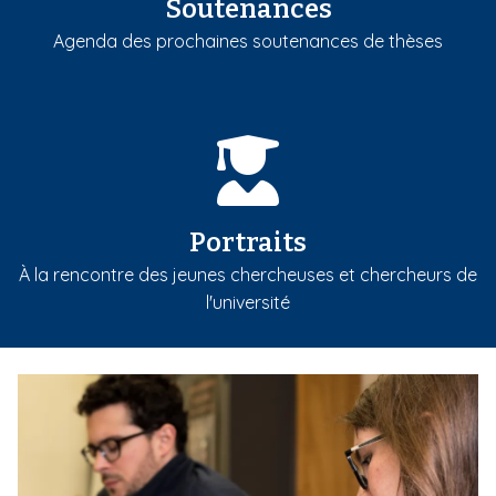
Soutenances
Agenda des prochaines soutenances de thèses
Portraits
À la rencontre des jeunes chercheuses et chercheurs de
l'université
m
e
d
i
a