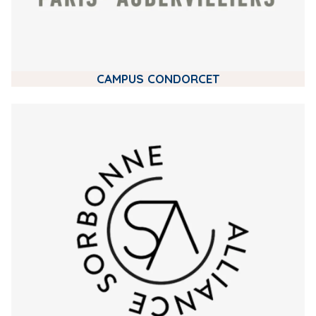
CAMPUS CONDORCET
m
e
d
i
a