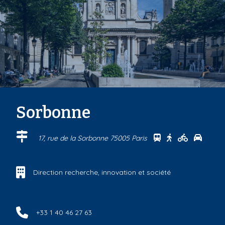
Sorbonne
Se rendre au cen
Se rendre au 
Se rendre
Se ren
17, rue de la Sorbonne 75005 Paris
Direction recherche, innovation et société
+33 1 40 46 27 63