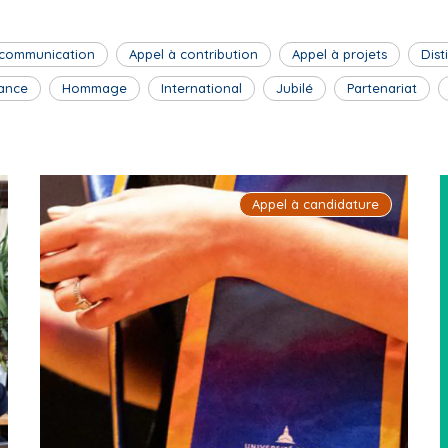
 communication
Appel à contribution
Appel à projets
Dist
ance
Hommage
International
Jubilé
Partenariat
Appel à candidature