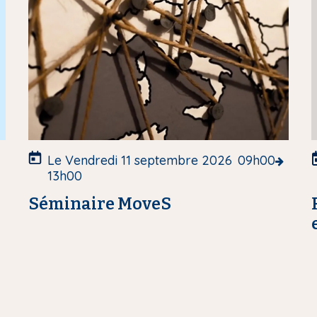
d
e
c
o
u
v
v
e
r
r
t
t
u
Le Vendredi 11 septembre 2026
09h00
r
r
13h00
e
Séminaire MoveS