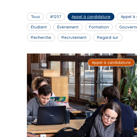
Tous
#1257
Appel à candidature
Appel à
Étudiant
Évènement
Formation
Gouvern
Recherche
Recrutement
Regard sur
Appel à candidature