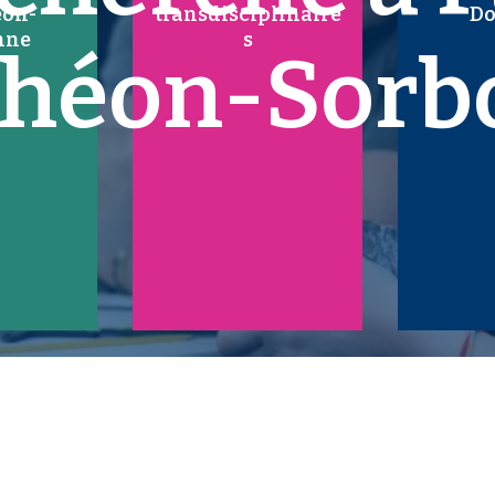
éon-
transdisciplinaire
Do
nne
s
théon-Sorb