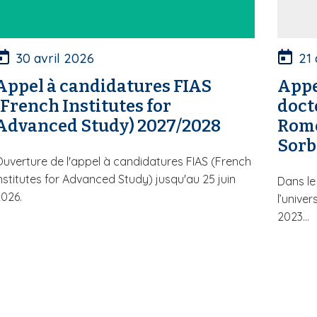
30 avril 2026
21 
Appel à candidatures FIAS
Appe
(French Institutes for
doct
Advanced Study) 2027/2028
Rome
Sorb
uverture de l'appel à candidatures FIAS (French
nstitutes for Advanced Study) jusqu'au 25 juin
Dans le
026.
l’unive
2023...