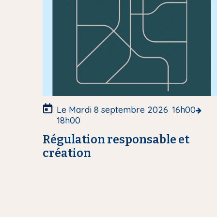
d
e
c
o
u
v
e
r
t
u
Le Mardi 8 septembre 2026
16h00
r
18h00
e
Régulation responsable et
création