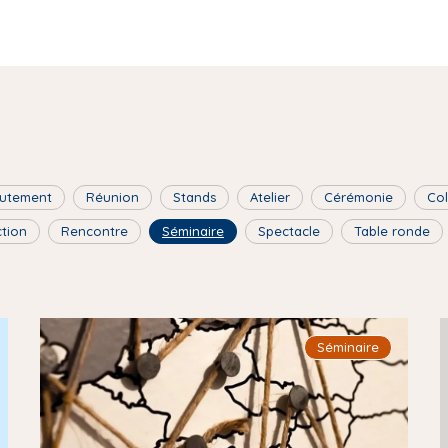
utement
Réunion
Stands
Atelier
Cérémonie
Co
ction
Rencontre
Séminaire
Spectacle
Table ronde
I
I
Séminaire
m
a
g
e