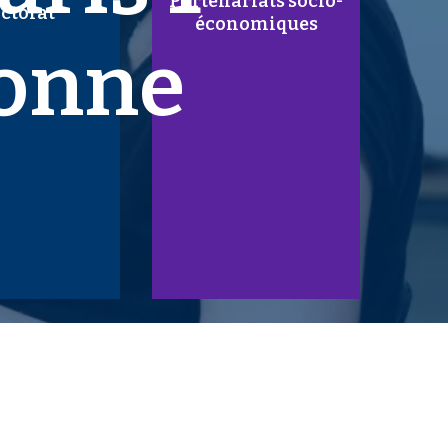
Partenariats socio-
ctorat
économiques
onne