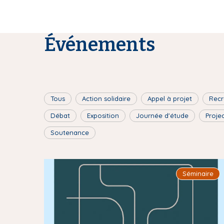
Événements
Tous
Action solidaire
Appel à projet
Recr
Débat
Exposition
Journée d'étude
Proje
Soutenance
I
Séminaire
m
a
g
e