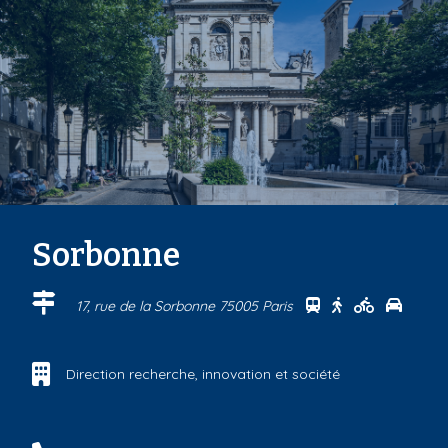
Sorbonne
Se rendre au cen
Se rendre au 
Se rendre
Se ren
17, rue de la Sorbonne 75005 Paris
Direction recherche, innovation et société