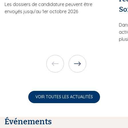
Les dossiers de candidature peuvent être
So
envoyés jusqu’au 1er octobre 2026
Dans
acti
plusi
VOIR TOUTES LES ACTUALITÉS
Événements