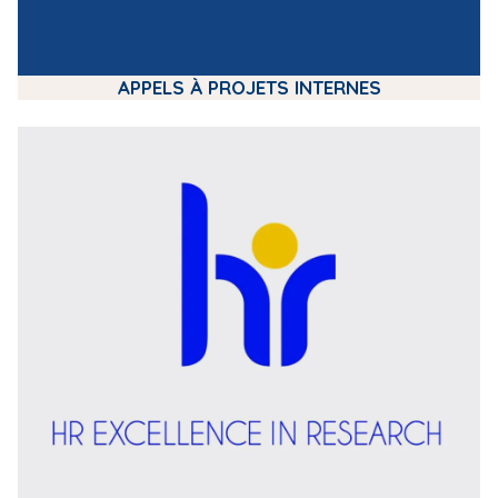
APPELS À PROJETS INTERNES
m
e
d
i
a