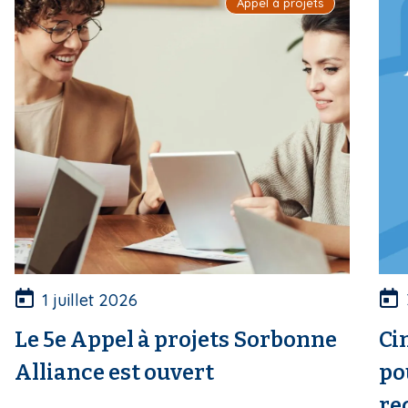
Appel à projets
1 juillet 2026
Le 5e Appel à projets Sorbonne
Ci
Alliance est ouvert
po
re