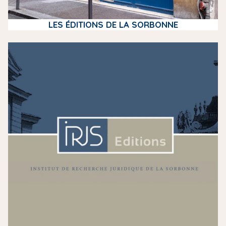
LES ÉDITIONS DE LA SORBONNE
m
e
d
i
a