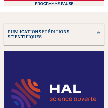
PROGRAMME PAUSE
PUBLICATIONS ET ÉDITIONS
SCIENTIFIQUES
m
e
d
i
a