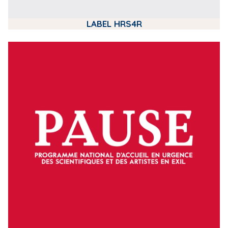
LABEL HRS4R
m
e
d
i
a