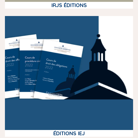
IRJS ÉDITIONS
m
e
d
i
a
ÉDITIONS IEJ