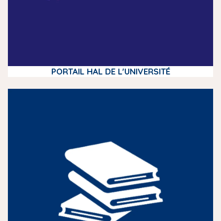
PORTAIL HAL DE L'UNIVERSITÉ
m
e
d
i
a