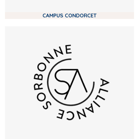
CAMPUS CONDORCET
m
e
d
i
a