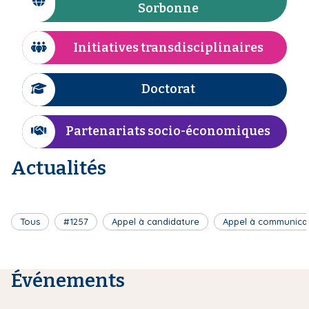
I
Sorbonne
n
i
c
e
p
ô
Initiatives transdisciplinaires
a
I
n
l
c
e
ô
Doctorat
I
n
c
e
ô
Partenariats socio-économiques
I
n
c
e
Actualités
ô
n
e
Tous
#1257
Appel à candidature
Appel à communica
Événements