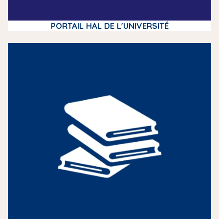
PORTAIL HAL DE L'UNIVERSITÉ
m
e
d
i
a