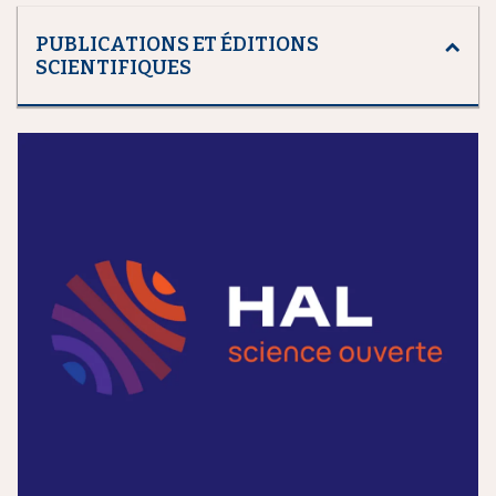
PUBLICATIONS ET ÉDITIONS
SCIENTIFIQUES
m
e
d
i
a