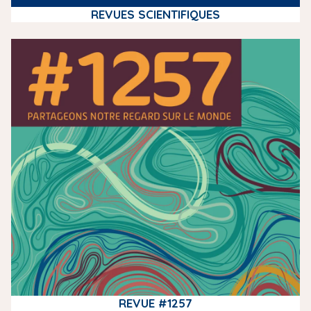
REVUES SCIENTIFIQUES
m
e
d
i
a
REVUE #1257