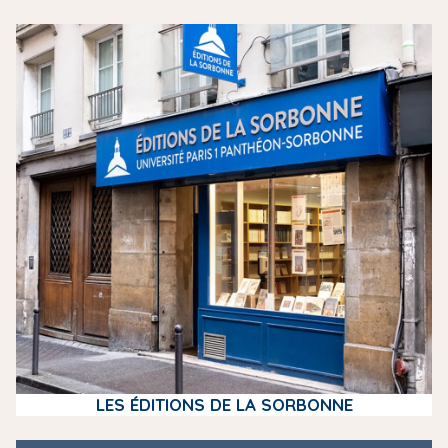
m
e
d
i
a
LES ÉDITIONS DE LA SORBONNE