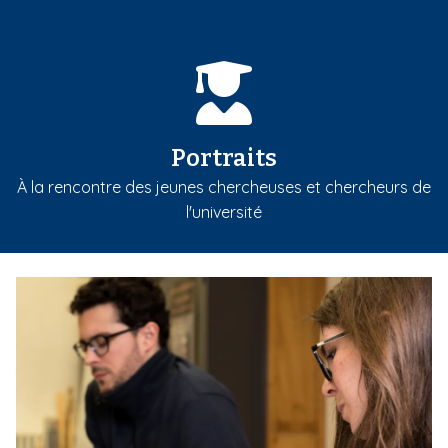
Portraits
À la rencontre des jeunes chercheuses et chercheurs de
l'université
m
e
d
i
a