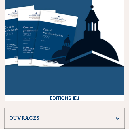
d
i
a
ÉDITIONS IEJ
OUVRAGES