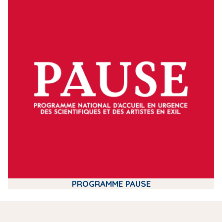
m
e
d
i
a
PROGRAMME PAUSE