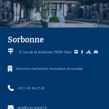
Sorbonne
Se rendre au cen
Se rendre au 
Se rendre
Se ren
17, rue de la Sorbonne 75005 Paris
Direction recherche, innovation et société
+33 1 40 46 27 63
dris@univ-paris1.fr