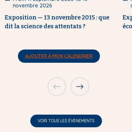
r
r
novembre 2026
e
e
Exposition — 13 novembre 2015 : que
Exp
dit la science des attentats ?
éc
AJOUTER À MON CALENDRIER
VOIR TOUS LES ÉVÈNEMENTS