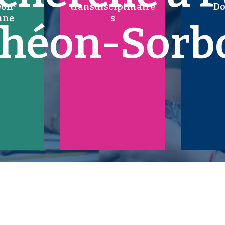
éon-
transdisciplinaire
Do
nne
s
théon-Sorb