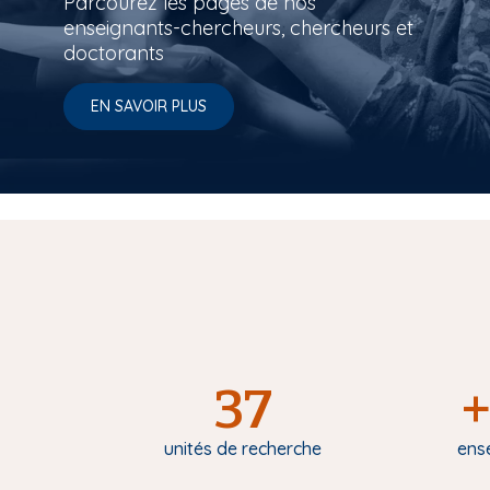
Parcourez les pages de nos
enseignants-chercheurs, chercheurs et
doctorants
EN SAVOIR PLUS
37
+
unités de recherche
ens