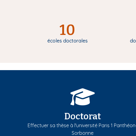
10
écoles doctorales
do
Doctorat
Effectuer sa thèse à l'université Paris 1 Panthéon
Sorbonne