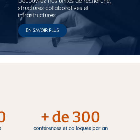
Découvrez nos unités de recherche,
structures collaboratives et
infrastructures
EN SAVOIR PLUS
0
+ de 300
s
conférences et colloques par an