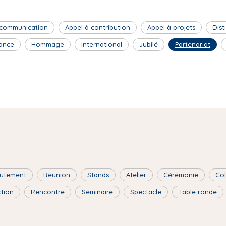
 communication
Appel à contribution
Appel à projets
Dist
ance
Hommage
International
Jubilé
Partenariat
utement
Réunion
Stands
Atelier
Cérémonie
Co
ction
Rencontre
Séminaire
Spectacle
Table ronde