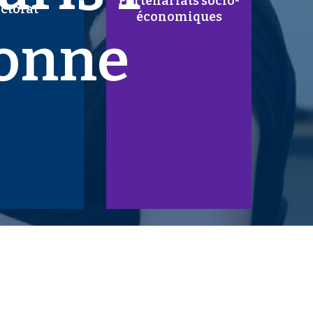
Partenariats socio-
ctorat
économiques
onne