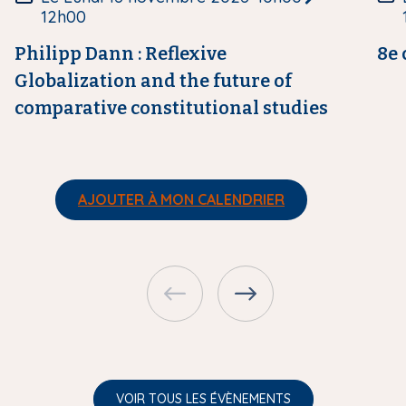
r
r
12h00
e
e
Philipp Dann : Reflexive
8e 
Globalization and the future of
comparative constitutional studies
AJOUTER À MON CALENDRIER
VOIR TOUS LES ÉVÈNEMENTS