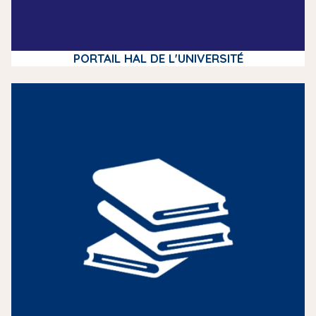
PORTAIL HAL DE L'UNIVERSITÉ
m
e
d
i
a