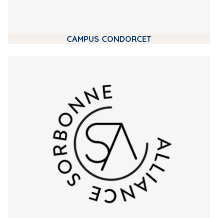
CAMPUS CONDORCET
m
e
d
i
a