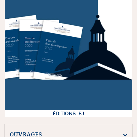
m
e
d
i
a
ÉDITIONS IEJ
OUVRAGES