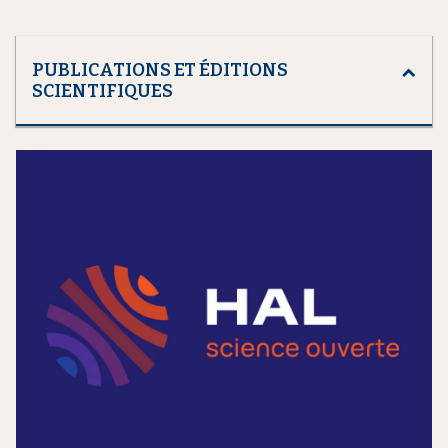
PUBLICATIONS ET ÉDITIONS
SCIENTIFIQUES
m
e
d
i
a