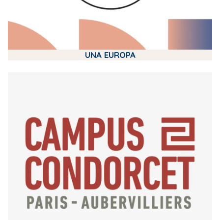
UNA EUROPA
m
e
d
i
a