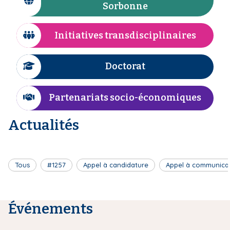
I
Sorbonne
n
i
c
e
p
ô
Initiatives transdisciplinaires
a
I
n
l
c
e
ô
Doctorat
I
n
c
e
ô
Partenariats socio-économiques
I
n
c
e
Actualités
ô
n
e
Tous
#1257
Appel à candidature
Appel à communica
Événements