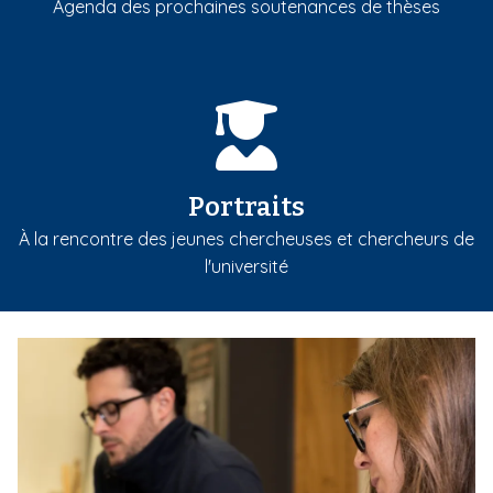
Agenda des prochaines soutenances de thèses
Portraits
À la rencontre des jeunes chercheuses et chercheurs de
l'université
m
e
d
i
a