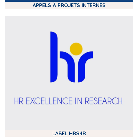
APPELS À PROJETS INTERNES
m
e
d
i
a
LABEL HRS4R