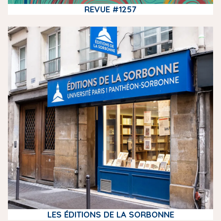
REVUE #1257
m
e
d
i
a
LES ÉDITIONS DE LA SORBONNE