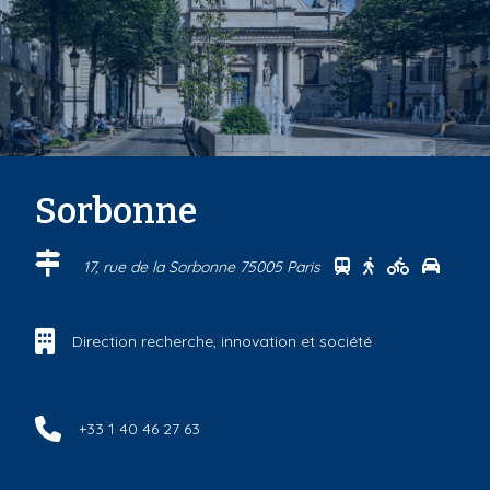
Sorbonne
Se rendre au cen
Se rendre au 
Se rendre
Se ren
17, rue de la Sorbonne 75005 Paris
Direction recherche, innovation et société
+33 1 40 46 27 63