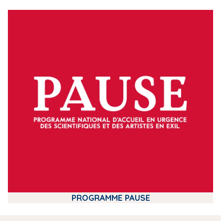
m
e
d
i
a
PROGRAMME PAUSE