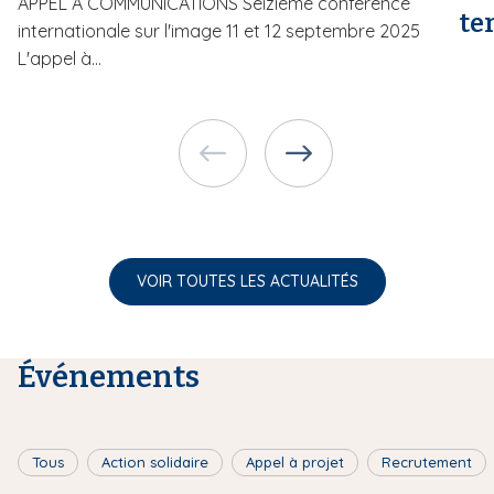
APPEL À COMMUNICATIONS Seizième conférence
te
internationale sur l'image 11 et 12 septembre 2025
L'appel à...
VOIR TOUTES LES ACTUALITÉS
Événements
Tous
Action solidaire
Appel à projet
Recrutement