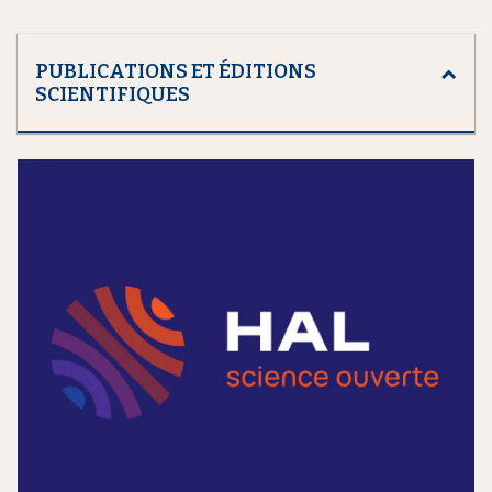
PUBLICATIONS ET ÉDITIONS
SCIENTIFIQUES
m
e
d
i
a