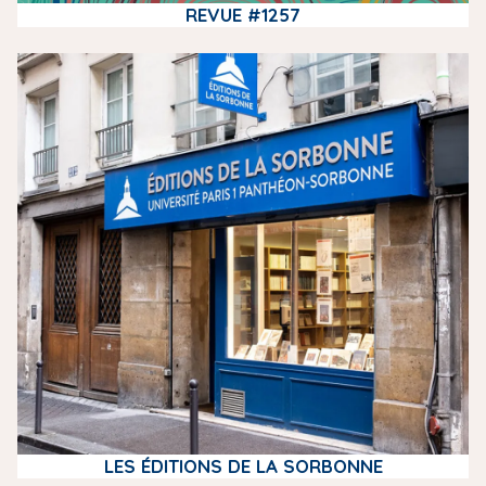
REVUE #1257
m
e
d
i
a
LES ÉDITIONS DE LA SORBONNE