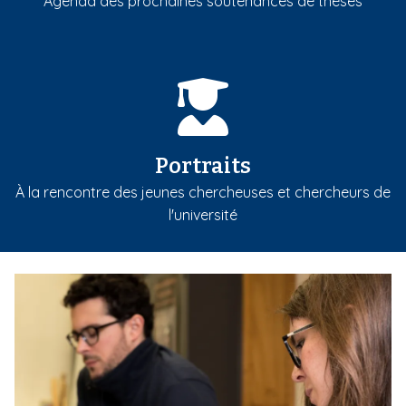
Agenda des prochaines soutenances de thèses
Portraits
À la rencontre des jeunes chercheuses et chercheurs de
l'université
m
e
d
i
a