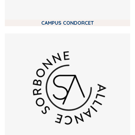
CAMPUS CONDORCET
m
e
d
i
a