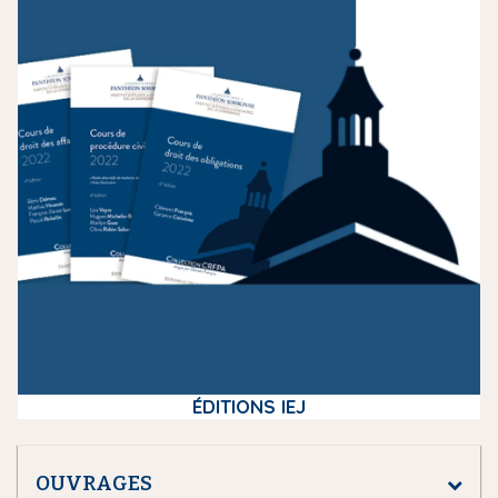
e
d
i
a
ÉDITIONS IEJ
OUVRAGES