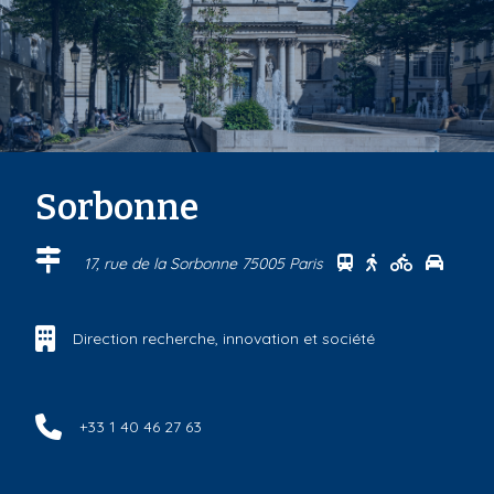
Sorbonne
Se rendre au cen
Se rendre au 
Se rendre
Se ren
17, rue de la Sorbonne 75005 Paris
Direction recherche, innovation et société
+33 1 40 46 27 63