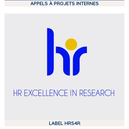
APPELS À PROJETS INTERNES
m
e
d
i
a
LABEL HRS4R