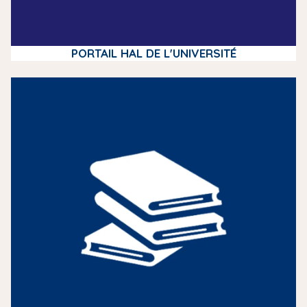
PORTAIL HAL DE L'UNIVERSITÉ
m
e
d
i
a