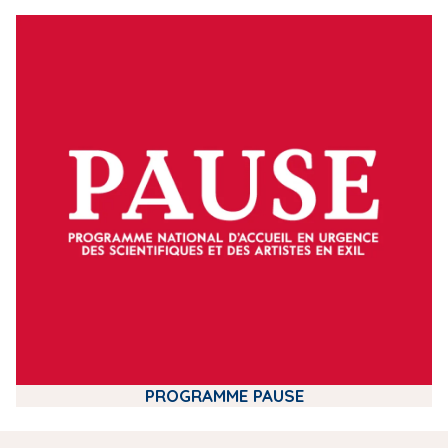
m
e
d
i
a
PROGRAMME PAUSE