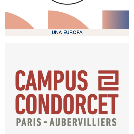
UNA EUROPA
m
e
d
i
a