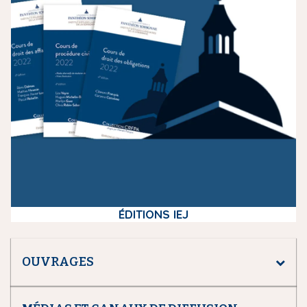
i
a
ÉDITIONS IEJ
OUVRAGES