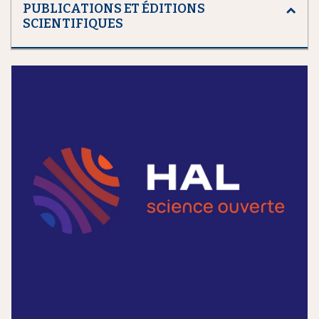
PUBLICATIONS ET ÉDITIONS
SCIENTIFIQUES
m
e
d
i
a