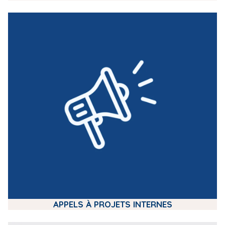
m
e
d
i
a
APPELS À PROJETS INTERNES