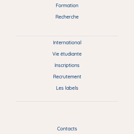
n
o
y
e
I
r
Formation
k
n
a
u
Recherche
m
P
i
e
International
d
Vie étudiante
d
Inscriptions
e
Recrutement
p
Les labels
a
g
e
F
Contacts
R