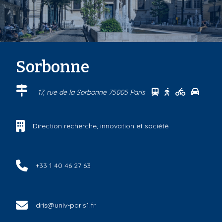
Sorbonne
Se rendre au cen
Se rendre au 
Se rendre
Se ren
17, rue de la Sorbonne 75005 Paris
Direction recherche, innovation et société
+33 1 40 46 27 63
dris@univ-paris1.fr