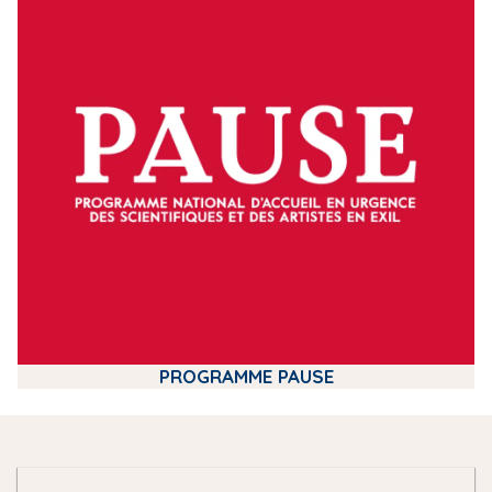
d
i
a
PROGRAMME PAUSE