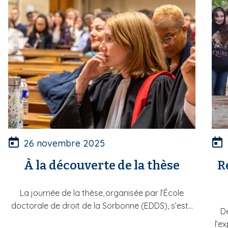
26 novembre 2025
À la découverte de la thèse
R
La journée de la thèse, organisée par l’École
doctorale de droit de la Sorbonne (EDDS), s’est...
De
l’e