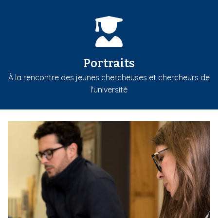
Portraits
À la rencontre des jeunes chercheuses et chercheurs de
l'université
m
e
d
i
a