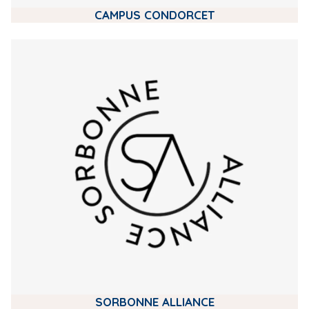
CAMPUS CONDORCET
m
e
d
i
a
SORBONNE ALLIANCE