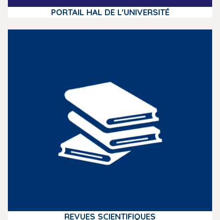
PORTAIL HAL DE L'UNIVERSITÉ
m
e
d
i
a
REVUES SCIENTIFIQUES