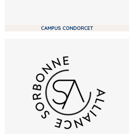
CAMPUS CONDORCET
m
e
d
i
a