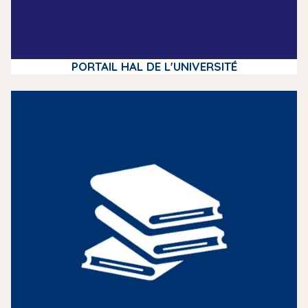
PORTAIL HAL DE L'UNIVERSITÉ
m
e
d
i
a