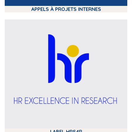
APPELS À PROJETS INTERNES
m
e
d
i
a
LABEL HRS4R