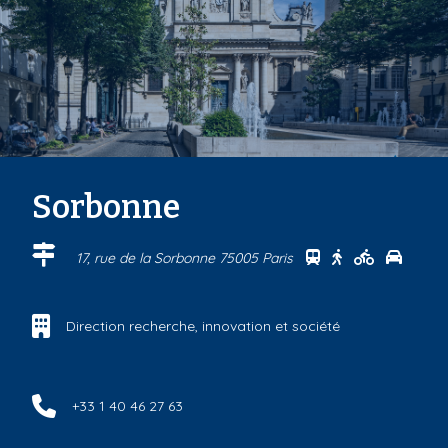
Sorbonne
Se rendre au cen
Se rendre au 
Se rendre
Se ren
17, rue de la Sorbonne 75005 Paris
Direction recherche, innovation et société
+33 1 40 46 27 63