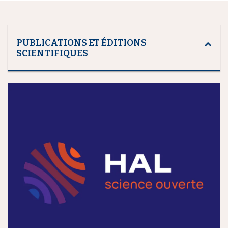
PUBLICATIONS ET ÉDITIONS
SCIENTIFIQUES
m
e
d
i
a