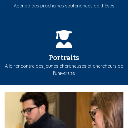
Agenda des prochaines soutenances de thèses
Portraits
À la rencontre des jeunes chercheuses et chercheurs de
l'université
m
e
d
i
a