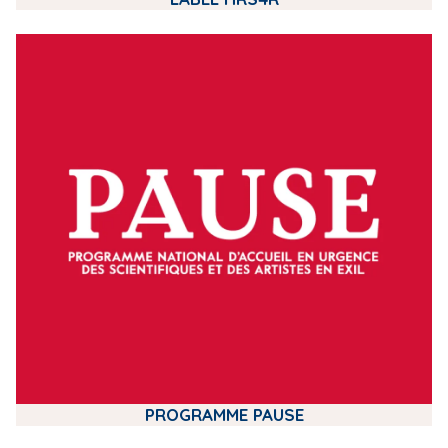
m
e
d
i
a
PROGRAMME PAUSE