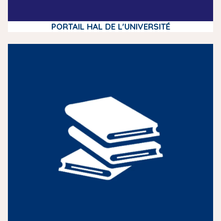
PORTAIL HAL DE L'UNIVERSITÉ
m
e
d
i
a