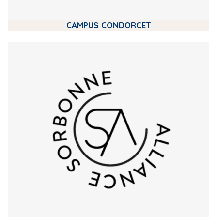
CAMPUS CONDORCET
m
e
d
i
a