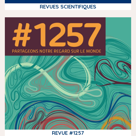
REVUES SCIENTIFIQUES
m
e
d
i
a
REVUE #1257