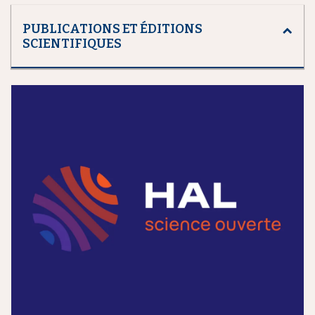
PUBLICATIONS ET ÉDITIONS
SCIENTIFIQUES
m
e
d
i
a