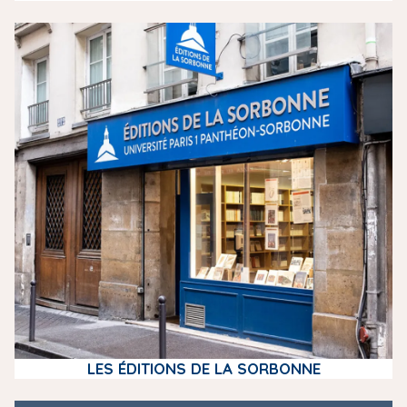
m
e
d
i
a
LES ÉDITIONS DE LA SORBONNE