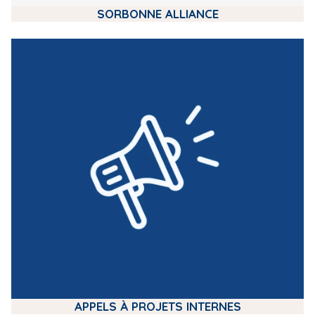
SORBONNE ALLIANCE
m
e
d
i
a
APPELS À PROJETS INTERNES