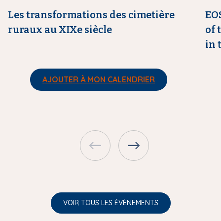
e
e
Les transformations des cimetière
EO
ruraux au XIXe siècle
of 
in 
AJOUTER À MON CALENDRIER
VOIR TOUS LES ÉVÈNEMENTS