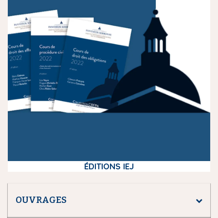
d
i
a
ÉDITIONS IEJ
OUVRAGES