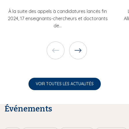
À la suite des appels à candidatures lancés fin
2024, 17 enseignants-chercheurs et doctorants
Al
de...
VOIR TOUTES LES ACTUALITÉS
Événements