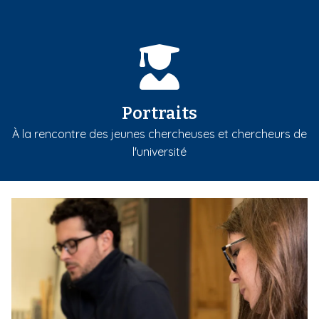
Portraits
À la rencontre des jeunes chercheuses et chercheurs de
l'université
m
e
d
i
a