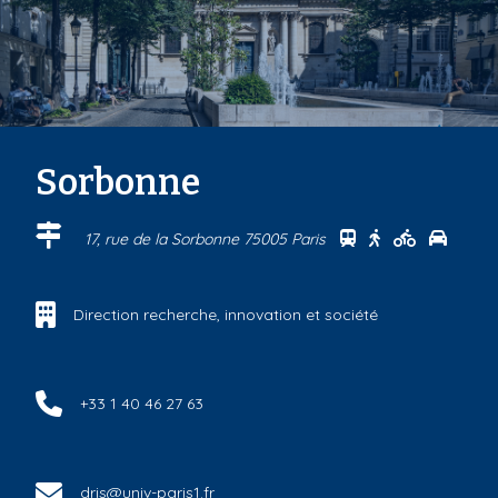
Sorbonne
Se rendre au cen
Se rendre au 
Se rendre
Se ren
17, rue de la Sorbonne 75005 Paris
Direction recherche, innovation et société
+33 1 40 46 27 63
dris@univ-paris1.fr