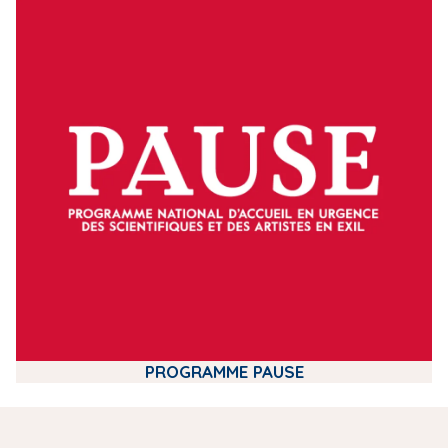
m
e
d
i
a
PROGRAMME PAUSE