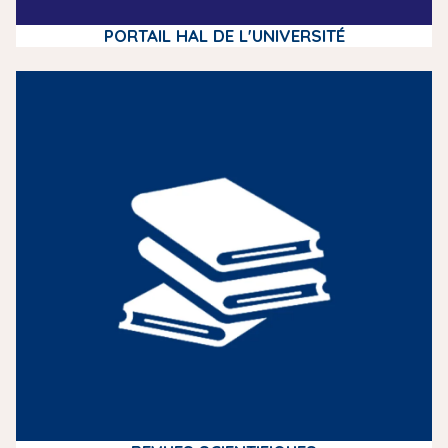
PORTAIL HAL DE L'UNIVERSITÉ
m
e
d
i
a