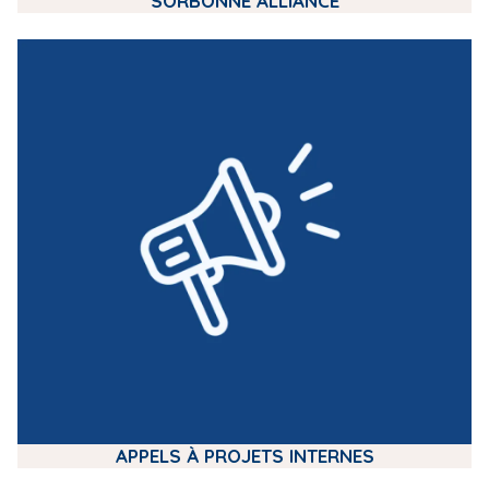
SORBONNE ALLIANCE
m
e
d
i
a
APPELS À PROJETS INTERNES