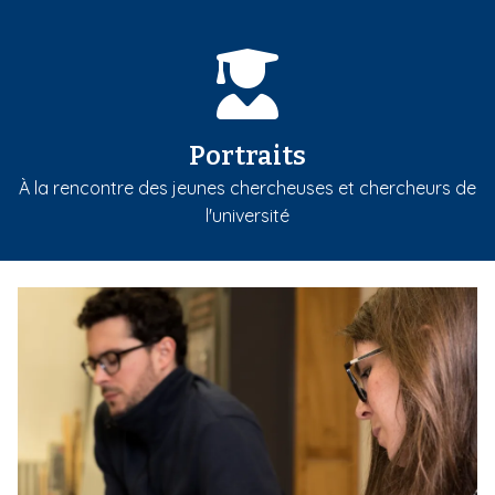
Portraits
À la rencontre des jeunes chercheuses et chercheurs de
l'université
m
e
d
i
a