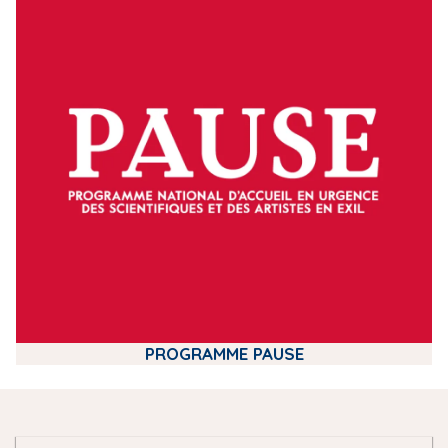
e
d
i
a
PROGRAMME PAUSE