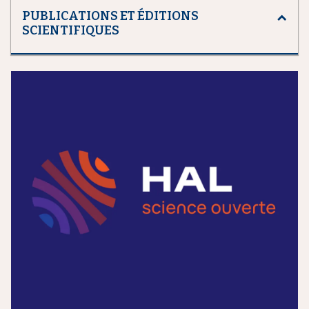
PUBLICATIONS ET ÉDITIONS
SCIENTIFIQUES
m
e
d
i
a