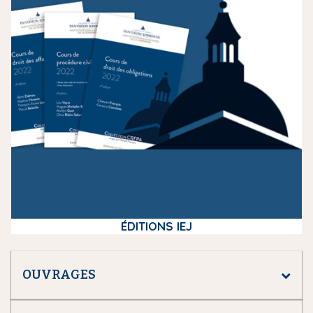
d
i
a
ÉDITIONS IEJ
OUVRAGES