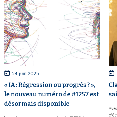
24 juin 2025
« IA : Régression ou progrès ? »,
Cl
le nouveau numéro de #1257 est
sa
désormais disponible
Avec
d'éc