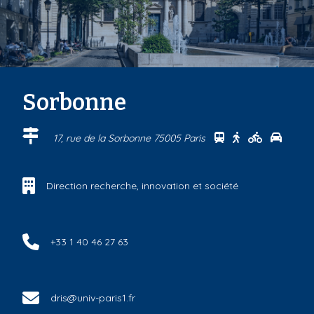
Sorbonne
Se rendre au cen
Se rendre au 
Se rendre
Se ren
17, rue de la Sorbonne 75005 Paris
Direction recherche, innovation et société
+33 1 40 46 27 63
dris@univ-paris1.fr