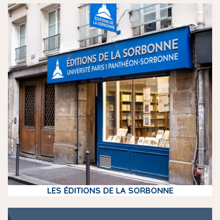
m
e
d
i
a
LES ÉDITIONS DE LA SORBONNE
m