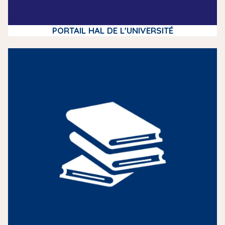
PORTAIL HAL DE L'UNIVERSITÉ
m
e
d
i
a