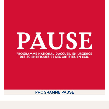
m
e
d
i
a
PROGRAMME PAUSE