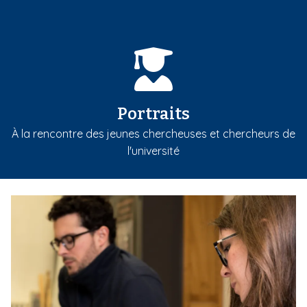
Portraits
À la rencontre des jeunes chercheuses et chercheurs de
l'université
m
e
d
i
a