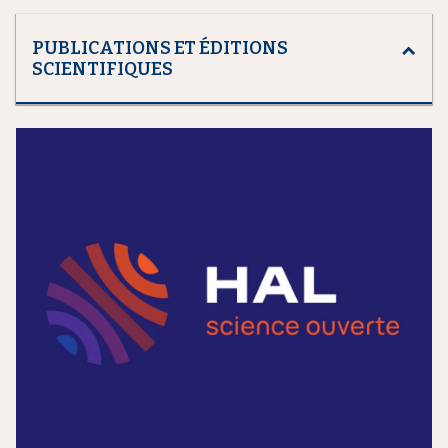
PUBLICATIONS ET ÉDITIONS
SCIENTIFIQUES
m
e
d
i
a