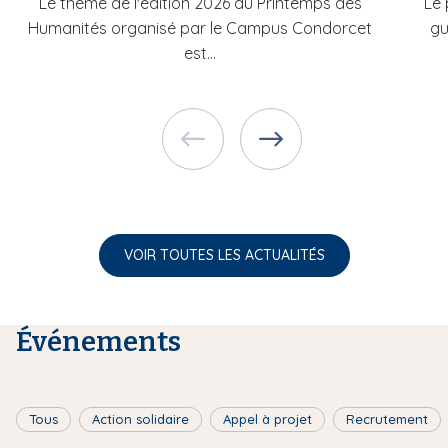
Le thème de l'édition 2026 du Printemps des
Le 
Humanités organisé par le Campus Condorcet
gu
est...
VOIR TOUTES LES ACTUALITÉS
Événements
Tous
Action solidaire
Appel à projet
Recrutement