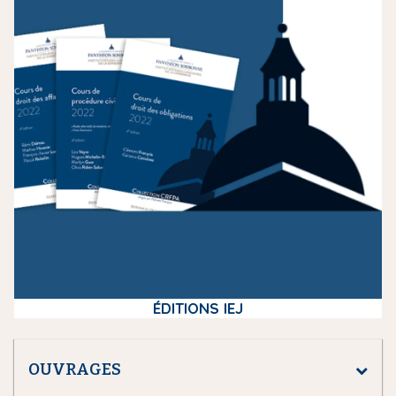
e
d
i
a
ÉDITIONS IEJ
OUVRAGES