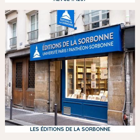
m
e
d
i
a
LES ÉDITIONS DE LA SORBONNE