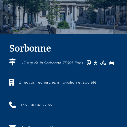
Sorbonne
Se rendre au cen
Se rendre au 
Se rendre
Se ren
17, rue de la Sorbonne 75005 Paris
Direction recherche, innovation et société
+33 1 40 46 27 63