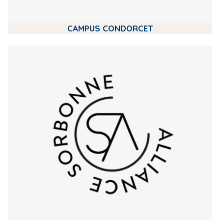
CAMPUS CONDORCET
m
e
d
i
a