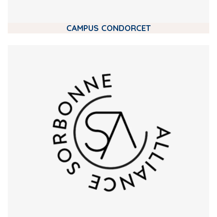
CAMPUS CONDORCET
m
e
d
i
a