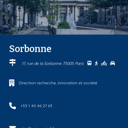
Sorbonne
Se rendre au cen
Se rendre au 
Se rendre
Se ren
17, rue de la Sorbonne 75005 Paris
Direction recherche, innovation et société
+33 1 40 46 27 63