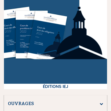
e
d
i
a
ÉDITIONS IEJ
OUVRAGES