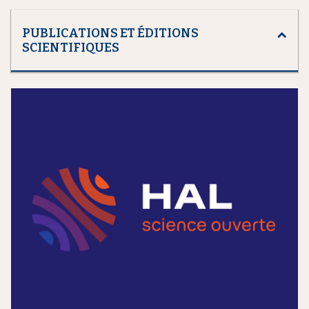
PUBLICATIONS ET ÉDITIONS
SCIENTIFIQUES
m
e
d
i
a