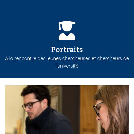
Portraits
À la rencontre des jeunes chercheuses et chercheurs de
l'université
m
e
d
i
a