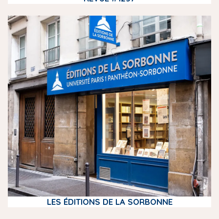
m
e
d
i
a
LES ÉDITIONS DE LA SORBONNE