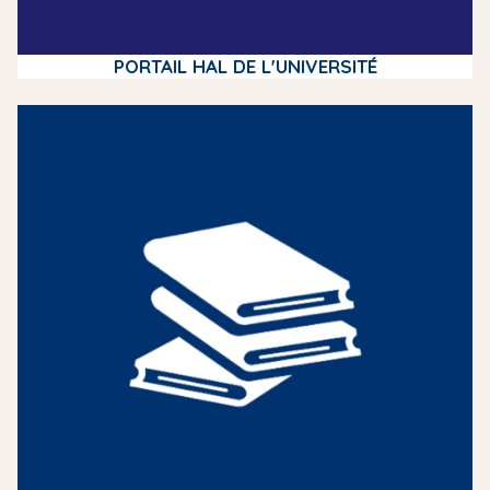
PORTAIL HAL DE L'UNIVERSITÉ
m
e
d
i
a