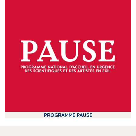
m
e
d
i
a
PROGRAMME PAUSE