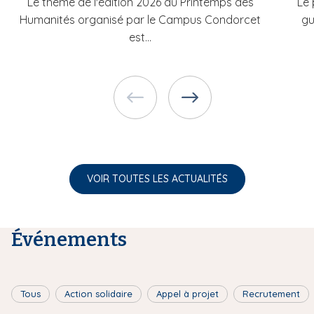
Le thème de l'édition 2026 du Printemps des
Le 
Humanités organisé par le Campus Condorcet
gu
est...
VOIR TOUTES LES ACTUALITÉS
Événements
Tous
Action solidaire
Appel à projet
Recrutement