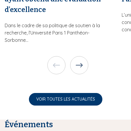
d’excellence
L’un
conc
Dans le cadre de sa politique de soutien à la
conc
recherche, l’Université Paris 1 Panthéon-
Sorbonne...
VOIR TOUTES LES ACTUALITÉS
Événements