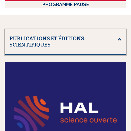
PROGRAMME PAUSE
PUBLICATIONS ET ÉDITIONS
SCIENTIFIQUES
m
e
d
i
a