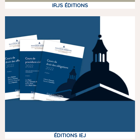
IRJS ÉDITIONS
m
e
d
i
a
ÉDITIONS IEJ