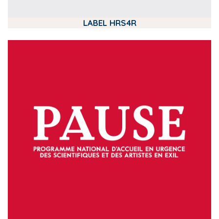
LABEL HRS4R
m
e
d
i
a