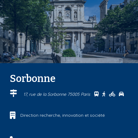
Sorbonne
Se rendre au cen
Se rendre au 
Se rendre
Se ren
17, rue de la Sorbonne 75005 Paris
Direction recherche, innovation et société