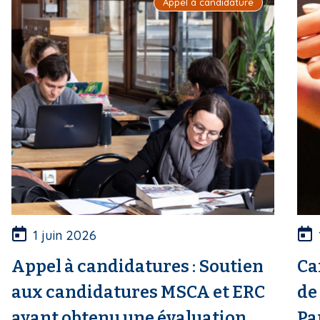
Appel à candidature
1 juin 2026
Appel à candidatures : Soutien
Ca
aux candidatures MSCA et ERC
de
ayant obtenu une évaluation
Pa