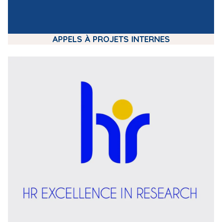
APPELS À PROJETS INTERNES
m
e
d
i
a