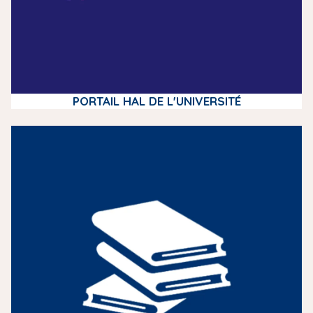
PORTAIL HAL DE L'UNIVERSITÉ
m
e
d
i
a