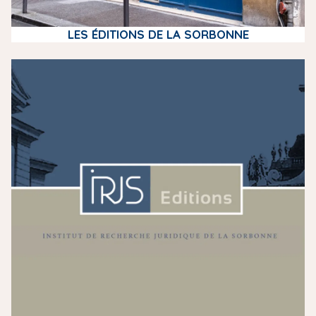
LES ÉDITIONS DE LA SORBONNE
m
e
d
i
a