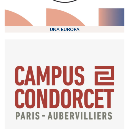
UNA EUROPA
m
e
d
i
a