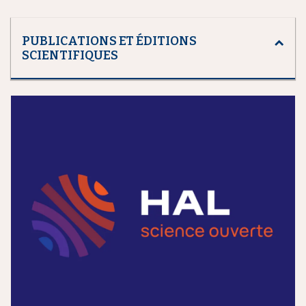
PUBLICATIONS ET ÉDITIONS
SCIENTIFIQUES
m
e
d
i
a