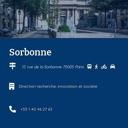
Sorbonne
Se rendre au cen
Se rendre au 
Se rendre
Se ren
17, rue de la Sorbonne 75005 Paris
Direction recherche, innovation et société
+33 1 40 46 27 63