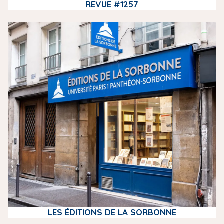
REVUE #1257
m
e
d
i
a
LES ÉDITIONS DE LA SORBONNE