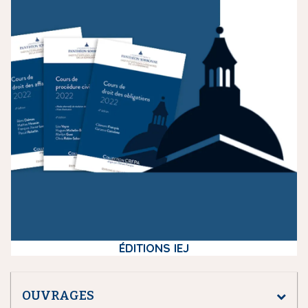
e
d
i
a
ÉDITIONS IEJ
OUVRAGES