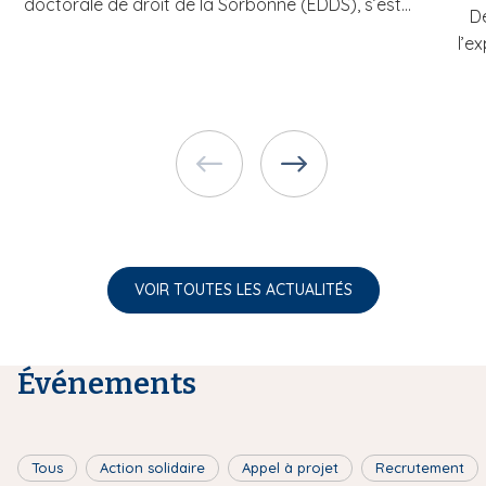
doctorale de droit de la Sorbonne (EDDS), s’est...
De
l’e
VOIR TOUTES LES ACTUALITÉS
Événements
Tous
Action solidaire
Appel à projet
Recrutement