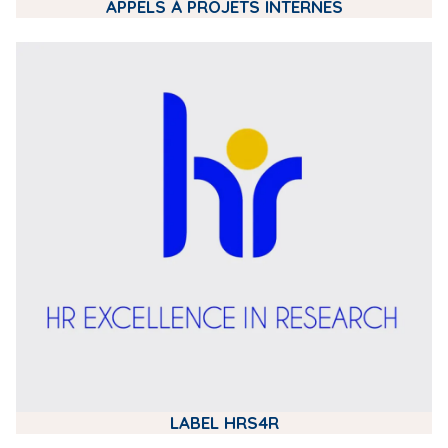
APPELS À PROJETS INTERNES
m
e
d
i
a
LABEL HRS4R