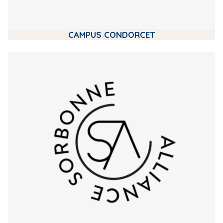
CAMPUS CONDORCET
m
e
d
i
a