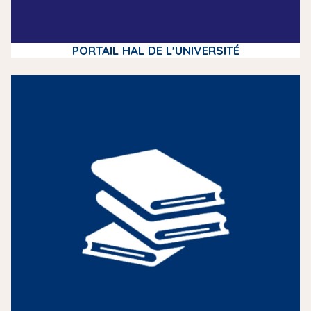
PORTAIL HAL DE L'UNIVERSITÉ
m
e
d
i
a