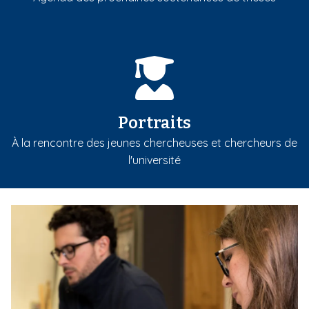
Portraits
À la rencontre des jeunes chercheuses et chercheurs de
l'université
m
e
d
i
a