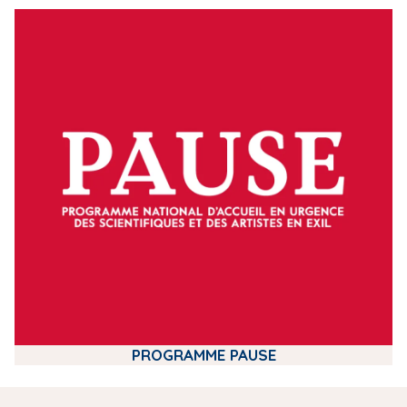
m
e
d
i
a
PROGRAMME PAUSE