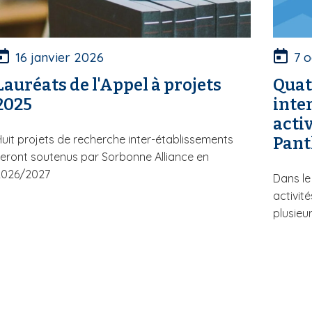
16 janvier 2026
7 
Lauréats de l'Appel à projets
Quat
2025
inte
activ
uit projets de recherche inter-établissements
Pant
eront soutenus par Sorbonne Alliance en
2026/2027
Dans le
activit
plusieurs