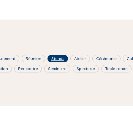
utement
Réunion
Stands
Atelier
Cérémonie
Co
ction
Rencontre
Séminaire
Spectacle
Table ronde