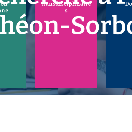
éon-
transdisciplinaire
Do
nne
s
théon-Sorb