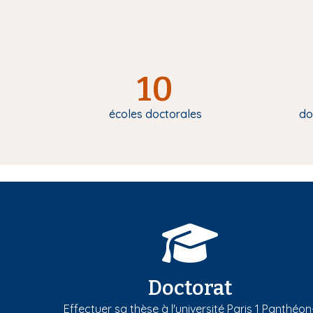
10
écoles doctorales
do
Doctorat
Effectuer sa thèse à l'université Paris 1 Panthéon