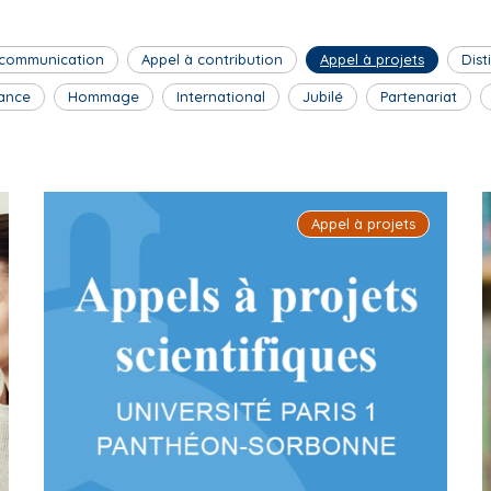
 communication
Appel à contribution
Appel à projets
Dist
ance
Hommage
International
Jubilé
Partenariat
Appel à projets