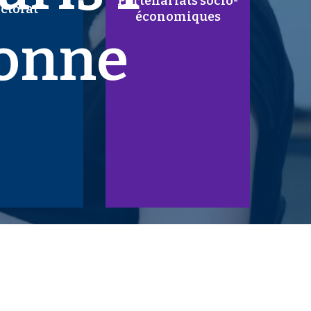
Partenariats socio-
ctorat
économiques
onne