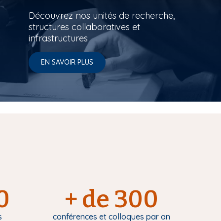
Découvrez nos unités de recherche,
structures collaboratives et
infrastructures
EN SAVOIR PLUS
0
+ de 300
s
conférences et colloques par an