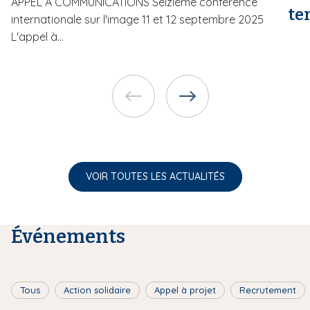
APPEL À COMMUNICATIONS Seizième conférence
te
internationale sur l'image 11 et 12 septembre 2025
L'appel à...
VOIR TOUTES LES ACTUALITÉS
Événements
Tous
Action solidaire
Appel à projet
Recrutement