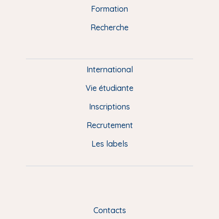
n
o
y
e
I
r
Formation
k
n
a
u
Recherche
m
P
i
e
International
d
Vie étudiante
d
Inscriptions
e
Recrutement
p
Les labels
a
g
e
F
Contacts
R