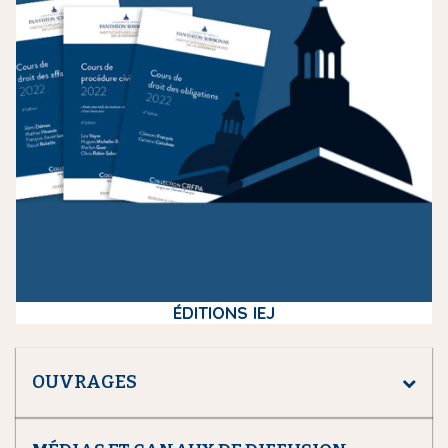
i
a
ÉDITIONS IEJ
OUVRAGES