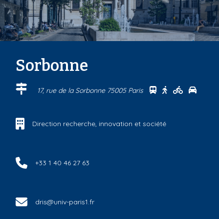
Sorbonne
Se rendre au cen
Se rendre au 
Se rendre
Se ren
17, rue de la Sorbonne 75005 Paris
Direction recherche, innovation et société
+33 1 40 46 27 63
dris@univ-paris1.fr