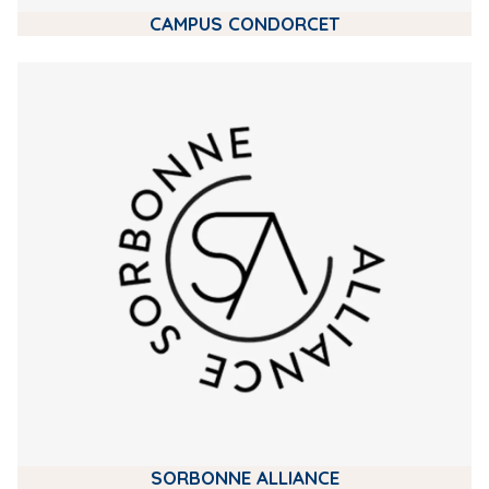
CAMPUS CONDORCET
m
e
d
i
a
SORBONNE ALLIANCE