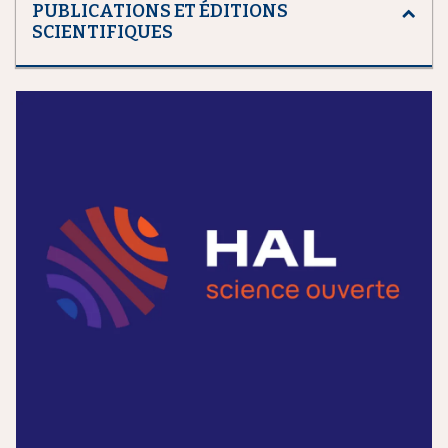
PUBLICATIONS ET ÉDITIONS
SCIENTIFIQUES
m
e
d
i
a