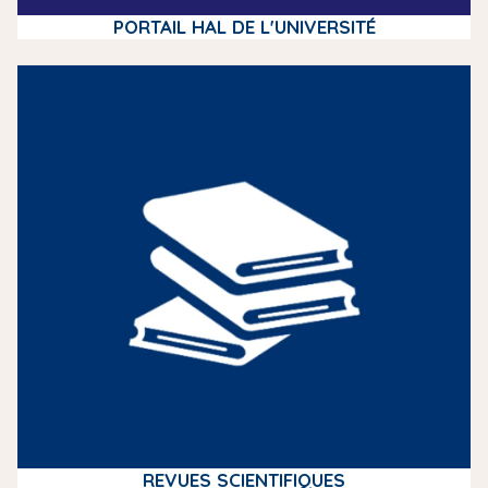
PORTAIL HAL DE L'UNIVERSITÉ
m
e
d
i
a
REVUES SCIENTIFIQUES