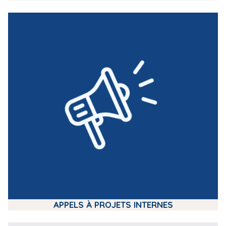
m
e
d
i
a
APPELS À PROJETS INTERNES