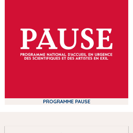
d
i
a
PROGRAMME PAUSE