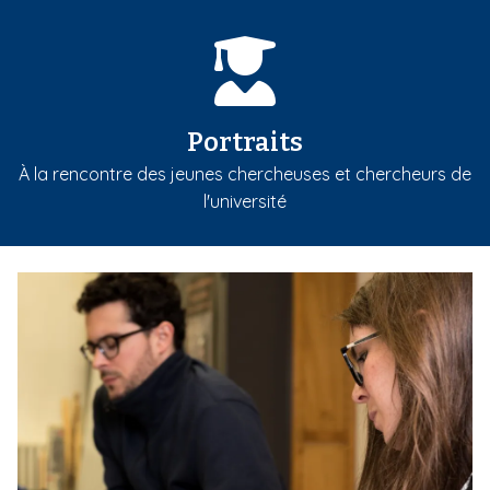
Portraits
À la rencontre des jeunes chercheuses et chercheurs de
l'université
m
e
d
i
a